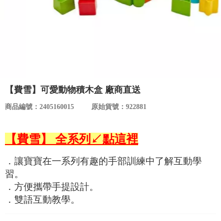
食品／健康食補
優惠券查詢
寵物
登入
名人嚴選
優惠活動
【費雪】可愛動物積木盒 廠商直送
商品編號：2405160015
原始貨號：922881
關於我們
【費雪】 全系列↙點這裡
合作提案
．讓寶寶在一系列有趣的手部訓練中了解互動學
購物流程
習。
．方便攜帶手提設計。
會員專區
．雙語互動教學。