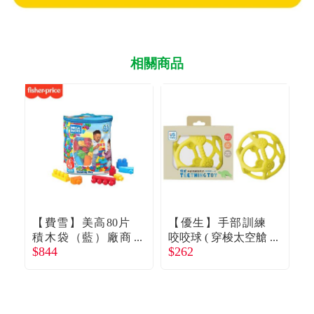
相關商品
【費雪】美高80片
【優生】手部訓練
積木袋（藍）廠商
咬咬球 ( 穿梭太空艙
$844
$262
$
直送
)