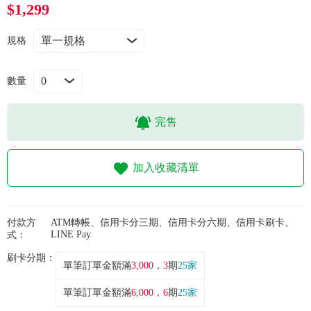
常見問題
$1,299
規格
折價券、紅利說明
數量
完售
加入收藏清單
付款方
ATM轉帳、信用卡分三期、信用卡分六期、信用卡刷卡、
LINE Pay
式：
刷卡分期：
單筆訂單金額滿
3,000
，
3
期
25家
單筆訂單金額滿
6,000
，
6
期
25家