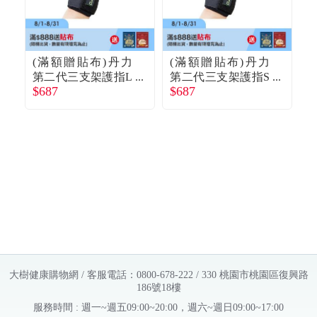
(滿額贈貼布)丹力
(滿額贈貼布)丹力
第二代三支架護指L
第二代三支架護指S
$687
$687
R-14
R-14
M
$1
大樹健康購物網 / 客服電話：0800-678-222 / 330 桃園市桃園區復興路
186號18樓
服務時間 : 週一~週五09:00~20:00，週六~週日09:00~17:00