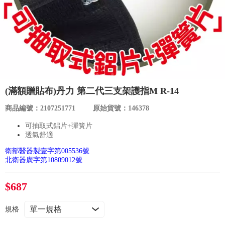
食品／健康食補
優惠券查詢
寵物
登入
名人嚴選
優惠活動
(滿額贈貼布)丹力 第二代三支架護指M R-14
商品編號：2107251771
原始貨號：146378
關於我們
可抽取式鋁片+彈簧片
透氣舒適
合作提案
衛部醫器製壹字第005536號
北衛器廣字第10809012號
購物流程
$687
會員專區
規格