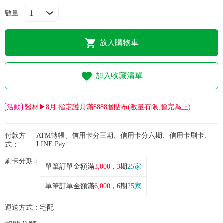
常見問題
數量
折價券、紅利說明
放入購物車
加入收藏清單
活動
醫材▶8月 指定護具滿$888贈貼布(數量有限,贈完為止)
付款方
ATM轉帳、信用卡分三期、信用卡分六期、信用卡刷卡、
LINE Pay
式：
刷卡分期：
單筆訂單金額滿
3,000
，
3
期
25家
單筆訂單金額滿
6,000
，
6
期
25家
運送方式：
宅配