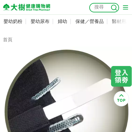
嬰幼奶粉
嬰幼尿布
婦幼
保健／營養品
醫材用品
嬰幼奶粉
會員資料及密碼修改
嬰幼尿布
常用收件人清單
首頁
抗菌
尿布
大樹獨家
益生菌
魚油
幼兒米餅
貓砂
奶瓶奶嘴
婦幼
訂單查詢
保健／營養品
收藏清單
醫材用品
紅利點數查詢
成人照護
購物金查詢
美容／個人清潔
優惠券領取