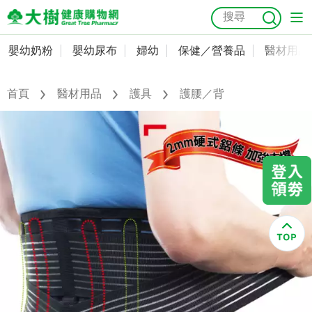
嬰幼奶粉
嬰幼尿布
婦幼
保健／營養品
醫材用品
嬰幼奶粉
會員資料及密碼修改
嬰幼尿布
常用收件人清單
首頁
醫材用品
護具
護腰／背
抗菌
尿布
大樹獨家
益生菌
魚油
幼兒米餅
貓砂
奶瓶奶嘴
婦幼
訂單查詢
保健／營養品
收藏清單
醫材用品
紅利點數查詢
成人照護
購物金查詢
美容／個人清潔
優惠券領取