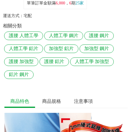
單筆訂單金額滿
6,000
，
6
期
25家
運送方式：
宅配
相關分類
護腰 人體工學
人體工學 鋼片
護腰 鋼片
人體工學 鋁片
加強型 鋁片
加強型 鋼片
護腰 加強型
護腰 鋁片
人體工學 加強型
鋁片 鋼片
商品特色
商品規格
注意事項