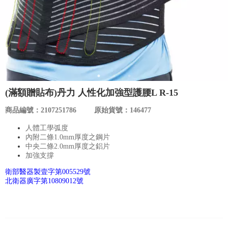
食品／健康食補
優惠券查詢
寵物
登入
名人嚴選
優惠活動
(滿額贈貼布)丹力 人性化加強型護腰L R-15
商品編號：2107251786
原始貨號：146477
關於我們
人體工學弧度
內附二條1.0mm厚度之鋼片
合作提案
中央二條2.0mm厚度之鋁片
加強支撐
衛部醫器製壹字第005529號
購物流程
北衛器廣字第10809012號
會員專區