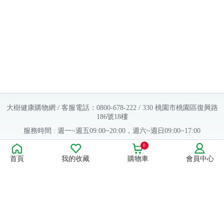
大樹健康購物網 / 客服電話：0800-678-222 / 330 桃園市桃園區復興路
186號18樓
服務時間 : 週一~週五09:00~20:00，週六~週日09:00~17:00
Copyright © 2016 大樹連鎖藥局. All Rights Reserved.
0
首頁
我的收藏
購物車
會員中心
販售業者資料：
許可執照字號：桃字市藥販字第623202B480 號
藥商名稱：大樹醫藥股份有限公司
藥商地址：桃園市桃園區復興路186號18樓
食品業者登錄字號：H-112803476-00000-6
康德科技 系統設計