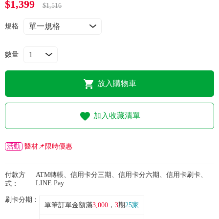
$1,399
常見問題
$1,516
規格
折價券、紅利說明
數量
放入購物車
加入收藏清單
活動
醫材📌限時優惠
付款方
ATM轉帳、信用卡分三期、信用卡分六期、信用卡刷卡、
LINE Pay
式：
刷卡分期：
單筆訂單金額滿
3,000
，
3
期
25家