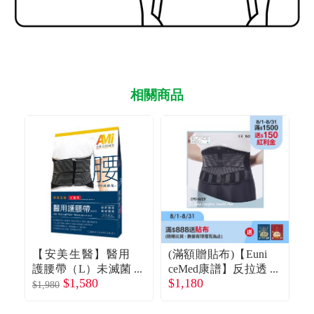
相關商品
【安美生醫】醫用
(滿額贈貼布)【Euni
護腰帶（L）未滅菌
ceMed康譜】反拉透
$1,580
$1,180
／廠商直送
氣護腰帶(CPO-622
X
$1,980
$1
3)M