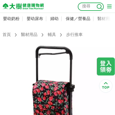
嬰幼奶粉
嬰幼尿布
婦幼
保健／營養品
醫材用品
嬰幼奶粉
會員資料及密碼修改
嬰幼尿布
常用收件人清單
首頁
醫材用品
輔具
步行推車
抗菌
尿布
大樹獨家
益生菌
魚油
幼兒米餅
貓砂
奶瓶奶嘴
婦幼
訂單查詢
保健／營養品
收藏清單
醫材用品
紅利點數查詢
成人照護
購物金查詢
美容／個人清潔
優惠券領取