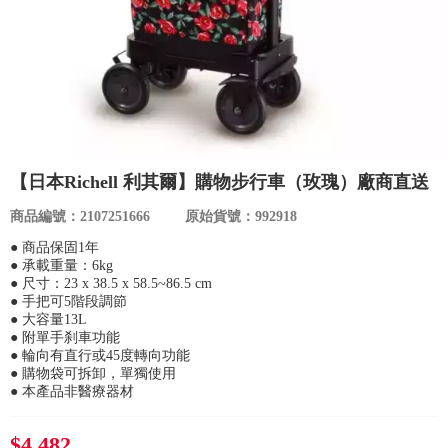
食品／健康食補
優惠券查詢
寵物
登入
名人嚴選
優惠活動
【日本Richell 利其爾】購物步行車（玫瑰）廠商直送
商品編號：2107251666
原始貨號：992918
關於我們
● 商品保固1年
● 承載重量：6kg
● 尺寸：23 x 38.5 x 58.5~86.5 cm
合作提案
● 手把可5階段調節
● 大容量13L
● 附單手刹車功能
購物流程
● 輪向有直行或45度轉向功能
● 購物袋可拆卸，單獨使用
● 本產品非醫療器材
會員專區
$4,482