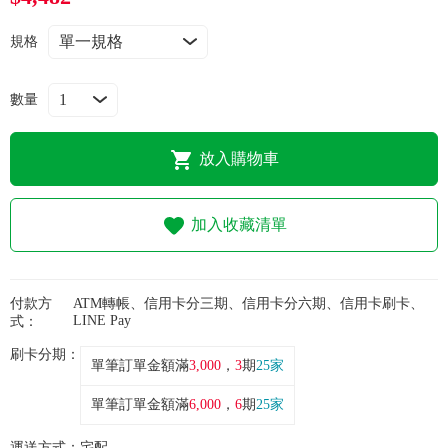
常見問題
規格
折價券、紅利說明
數量
放入購物車
加入收藏清單
付款方
ATM轉帳、信用卡分三期、信用卡分六期、信用卡刷卡、
LINE Pay
式：
刷卡分期：
單筆訂單金額滿
3,000
，
3
期
25家
單筆訂單金額滿
6,000
，
6
期
25家
運送方式：
宅配