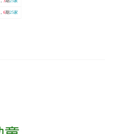
，
3
期
25家
，
6
期
25家