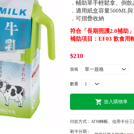
．輔助單手輕鬆拿、倒飲
．適用紙盒容量500ML與1
．可摺疊收納
符合「長期照護2.0補助
補助項目：EF03 飲食用
$210
規格
數量
放入購物車
付款方式：
ATM轉帳、信用卡分三
刷卡分期：