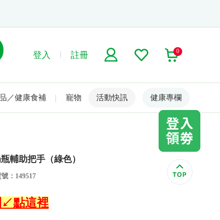
0
登入
註冊
品／健康食補
寵物
活動快訊
名人嚴選
健康專欄
牛奶瓶輔助把手（綠色）
號：149517
系列↙點這裡