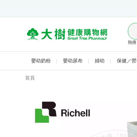
熱搜 
嬰幼奶粉
嬰幼尿布
婦幼
保健／營
首頁