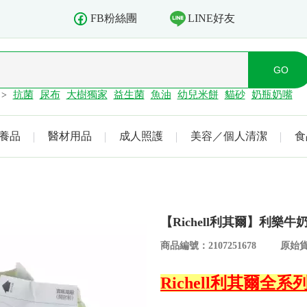
LINE好友
FB粉絲團
抗菌
尿布
大樹獨家
益生菌
魚油
幼兒米餅
貓砂
奶瓶奶嘴
>
養品
醫材用品
成人照護
美容／個人清潔
食
【Richell利其爾】利樂
商品編號：2107251678
原始貨
Richell利其爾全