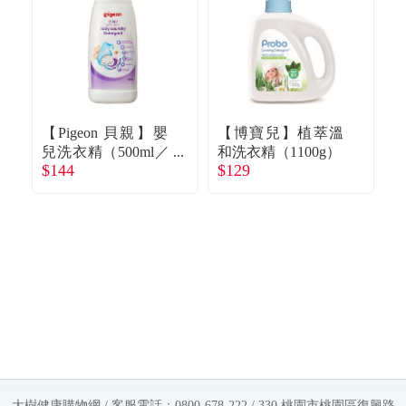
【Pigeon 貝親】嬰
【博寶兒】植萃溫
【
兒洗衣精（500ml／
和洗衣精（1100g）
抗
$144
$129
$
瓶）
大樹健康購物網 / 客服電話：0800-678-222 / 330 桃園市桃園區復興路