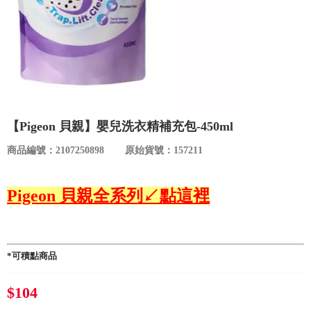
食品／健康食補
優惠券查詢
寵物
登入
名人嚴選
優惠活動
【Pigeon 貝親】嬰兒洗衣精補充包-450ml
商品編號：2107250898
原始貨號：157211
關於我們
Pigeon 貝親全系列↙點這裡
合作提案
購物流程
*可積點商品
會員專區
$104