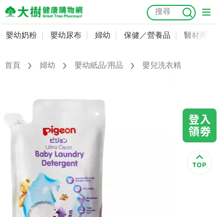
嬰幼奶粉
嬰幼尿布
婦幼
保健／營養品
醫材用品
嬰幼奶粉
會員資料及密碼修改
嬰幼尿布
常用收件人清單
首頁
婦幼
嬰幼紙品/用品
嬰兒洗衣精
抗菌
尿布
大樹獨家
益生菌
魚油
幼兒米餅
貓砂
奶瓶奶嘴
婦幼
訂單查詢
保健／營養品
收藏清單
醫材用品
紅利點數查詢
成人照護
購物金查詢
美容／個人清潔
優惠券領取