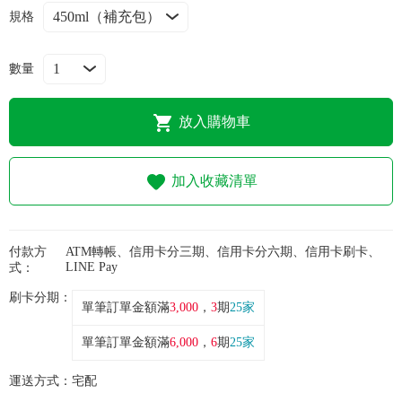
常見問題
規格
折價券、紅利說明
數量
放入購物車
加入收藏清單
付款方
ATM轉帳、信用卡分三期、信用卡分六期、信用卡刷卡、
LINE Pay
式：
刷卡分期：
單筆訂單金額滿
3,000
，
3
期
25家
單筆訂單金額滿
6,000
，
6
期
25家
運送方式：
宅配