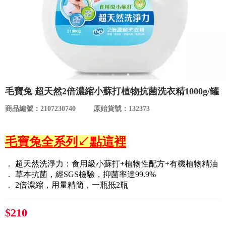
食品／健康食補
優惠券查詢
寵物
登入
名人嚴選
優惠活動
毛寶兔 超天然2倍濃縮小蘇打植物抗菌洗衣精1000g/罐
商品編號：2107230740
原始貨號：132373
關於我們
毛寶兔全系列↙點這裡
合作提案
． 超天然洗淨力：食用級小蘇打+植物性配方+有機植物精油
購物流程
． 草本抗菌，經SGS檢驗，抑菌率達99.9%
． 2倍濃縮，用量精簡，一瓶抵2瓶
會員專區
$210