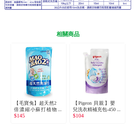
相關商品
【毛寶兔】超天然2
【Pigeon 貝親】嬰
【
倍濃縮小蘇打植物
兒洗衣精補充包-450
$145
$104
抗菌洗衣精補充包
ml
充
$2
（800g）
L