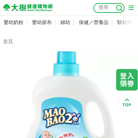
嬰幼奶粉
嬰幼尿布
婦幼
保健／營養品
醫材用品
嬰幼奶粉
會員資料及密碼修改
嬰幼尿布
常用收件人清單
首頁
抗菌
尿布
大樹獨家
益生菌
魚油
幼兒米餅
貓砂
奶瓶奶嘴
婦幼
訂單查詢
保健／營養品
收藏清單
醫材用品
紅利點數查詢
成人照護
購物金查詢
美容／個人清潔
優惠券領取