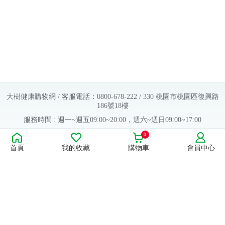
大樹健康購物網 / 客服電話：0800-678-222 / 330 桃園市桃園區復興路
186號18樓
服務時間 : 週一~週五09:00~20:00，週六~週日09:00~17:00
Copyright © 2016 大樹連鎖藥局. All Rights Reserved.
0
首頁
我的收藏
購物車
會員中心
販售業者資料：
許可執照字號：桃字市藥販字第623202B480 號
藥商名稱：大樹醫藥股份有限公司
藥商地址：桃園市桃園區復興路186號18樓
食品業者登錄字號：H-112803476-00000-6
康德科技 系統設計