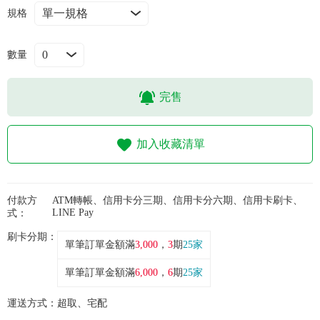
常見問題
規格
折價券、紅利說明
數量
完售
加入收藏清單
付款方
ATM轉帳、信用卡分三期、信用卡分六期、信用卡刷卡、
LINE Pay
式：
刷卡分期：
單筆訂單金額滿
3,000
，
3
期
25家
單筆訂單金額滿
6,000
，
6
期
25家
運送方式：
超取、宅配