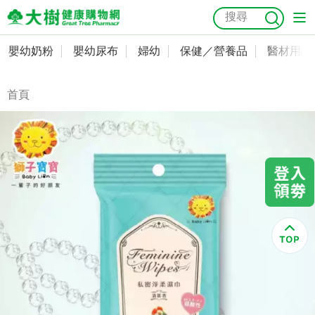
嬰幼奶粉
嬰幼尿布
婦幼
保健／營養品
醫材用品
嬰幼奶粉
會員資料及密碼修改
嬰幼尿布
常用收件人清單
首頁
抗菌
尿布
大樹獨家
益生菌
魚油
幼兒米餅
貓砂
奶瓶奶嘴
婦幼
訂單查詢
保健／營養品
收藏清單
醫材用品
紅利點數查詢
成人照護
購物金查詢
美容／個人清潔
優惠券領取