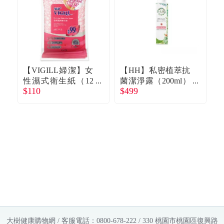
【VIGILL婦潔】女
【HH】私密植萃抗
【
性濕式衛生紙（12
菌潔淨露（200ml）
$110
$499
$
抽ｘ2入）
清新花香
l
大樹健康購物網 / 客服電話：0800-678-222 / 330 桃園市桃園區復興路