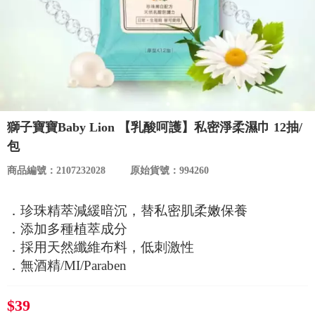
食品／健康食補
優惠券查詢
寵物
登入
名人嚴選
優惠活動
獅子寶寶Baby Lion 【乳酸呵護】私密淨柔濕巾 12抽/
包
關於我們
商品編號：2107232028
原始貨號：994260
合作提案
．珍珠精萃減緩暗沉，替私密肌柔嫩保養
．添加多種植萃成分
購物流程
．採用天然纖維布料，低刺激性
．無酒精/MI/Paraben
會員專區
$39