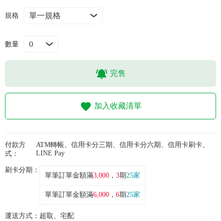
常見問題
規格
折價券、紅利說明
數量
完售
加入收藏清單
付款方
ATM轉帳、信用卡分三期、信用卡分六期、信用卡刷卡、
LINE Pay
式：
刷卡分期：
單筆訂單金額滿
3,000
，
3
期
25家
單筆訂單金額滿
6,000
，
6
期
25家
運送方式：
超取、宅配