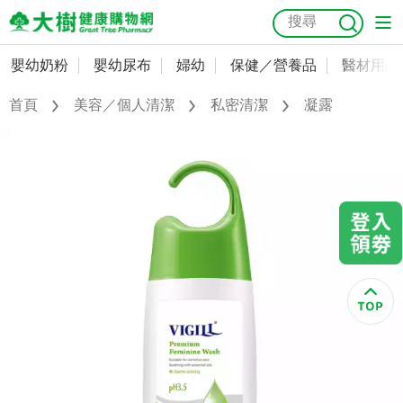
嬰幼奶粉
嬰幼尿布
婦幼
保健／營養品
醫材用品
嬰幼奶粉
會員資料及密碼修改
首頁
美容／個人清潔
私密清潔
凝露
嬰幼尿布
常用收件人清單
抗菌
尿布
大樹獨家
益生菌
魚油
幼兒米餅
貓砂
奶瓶奶嘴
婦幼
訂單查詢
保健／營養品
收藏清單
醫材用品
紅利點數查詢
成人照護
購物金查詢
美容／個人清潔
優惠券領取