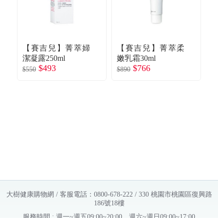
【賽吉兒】菁萃婦
【賽吉兒】菁萃柔
潔凝露250ml
嫩乳霜30ml
浴
$493
$766
m
$550
$890
$5
大樹健康購物網 / 客服電話：0800-678-222 / 330 桃園市桃園區復興路
186號18樓
服務時間 : 週一~週五09:00~20:00，週六~週日09:00~17:00