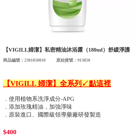
食品／健康食補
優惠券查詢
寵物
登入
名人嚴選
【VIGILL婦潔】私密精油沐浴露（180ml）舒緩淨護
優惠活動
商品編號：2301050010
原始貨號：913850
關於我們
【VIGILL 婦潔】全系列↙點這裡
合作提案
．使用植物系洗淨成分-APG
購物流程
．添加玫瑰精油，加強淨味
．原裝進口、國際級領導藥廠研發製造
會員專區
$400