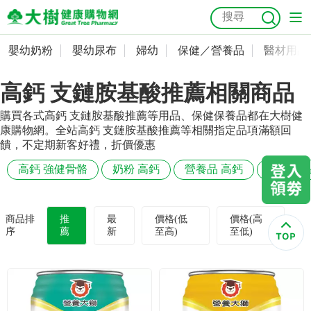
嬰幼奶粉
嬰幼尿布
婦幼
保健／營養品
醫材用品
嬰幼奶粉
會員資料及密碼修改
高鈣 支鏈胺基酸推薦相關商品
嬰幼尿布
常用收件人清單
抗菌
尿布
大樹獨家
益生菌
魚油
幼兒米餅
貓砂
購買各式高鈣 支鏈胺基酸推薦等用品、保健保養品都在大樹健
奶瓶奶嘴
婦幼
訂單查詢
康購物網。全站高鈣 支鏈胺基酸推薦等相關指定品項滿額回
饋，不定期新客好禮，折價優惠
保健／營養品
收藏清單
高鈣 強健骨骼
奶粉 高鈣
營養品 高鈣
保健食品
醫材用品
紅利點數查詢
商品排
推
最
價格(低
價格(高
序
薦
新
至高)
至低)
成人照護
購物金查詢
美容／個人清潔
優惠券領取