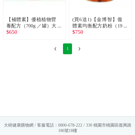
常見問題
折價券、紅利說明
【補體素】優植植物營
(買6送1)【金博智】復
養配方（700g ／罐）大
體素均衡配方奶粉（19
$650
$750
樹獨家
04g／罐）
1
大樹健康購物網 / 客服電話：0800-678-222 / 330 桃園市桃園區復興路
186號18樓