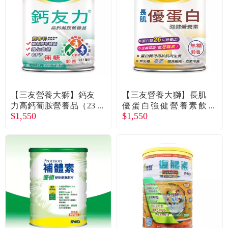
食品／健康食補
優惠券查詢
寵物
登入
名人嚴選
優惠活動
【三友營養大獅】鈣友
【三友營養大獅】長肌
力高鈣葡胺營養品（23
優蛋白強健營養素飲
$1,550
$1,550
7mlX24罐）
（237mlX24罐）
關於我們
合作提案
購物流程
會員專區