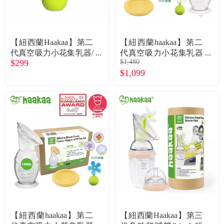
常見問題
折價券、紅利說明
【紐西蘭Haakaa】第二
【紐西蘭haakaa】第二
代真空吸力小花集乳器/
代真空吸力小花集乳器
$299
$1,480
瓶必備配件小花瓶塞-白
100ML三件組(公司貨集
$1,099
色 (公司貨)
乳瓶100ML*1+防塵蓋*
1+隨機小花塞*1)
【紐西蘭haakaa】第二
【紐西蘭Haakaa】第三