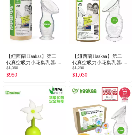
食品／健康食補
優惠券查詢
寵物
登入
名人嚴選
優惠活動
【紐西蘭 Haakaa】第二
【紐西蘭Haakaa】第二
代真空吸力小花集乳器/
代真空吸力小花集乳器/
$1,080
$1,290
瓶 100ML 公司貨
瓶 150ML(公司貨)
關於我們
$950
$1,030
合作提案
購物流程
會員專區