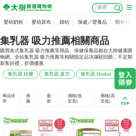
嬰幼奶粉
嬰幼尿布
婦幼
保健／營養品
醫材用品
嬰幼奶粉
會員資料及密碼修改
集乳器 吸力推薦相關商品
嬰幼尿布
常用收件人清單
抗菌
尿布
大樹獨家
益生菌
魚油
幼兒米餅
貓砂
購買各式集乳器 吸力推薦等用品、保健保養品都在大樹健康購
奶瓶奶嘴
婦幼
訂單查詢
物網。全站集乳器 吸力推薦等相關指定品項滿額回饋，不定期
新客好禮，折價優惠
保健／營養品
收藏清單
集乳器 硅膠
集乳器 真空
集乳器 Haakaa
集乳器
醫材用品
紅利點數查詢
商品排
推
最
價格(低
價格(高
序
薦
新
至高)
至低)
成人照護
購物金查詢
美容／個人清潔
優惠券領取