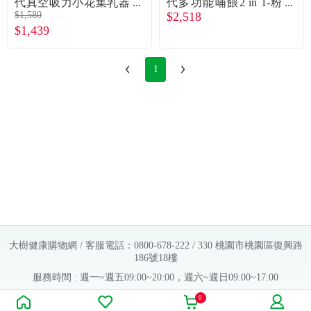
代真空吸力小花集乳器
代多功能哺餵2 in 1-粉
$1,580
$2,518
150ML三件組(公司貨集
膚色
$1,439
乳瓶150ML*1+防塵蓋*
1+隨機小花塞*1)
1
大樹健康購物網 / 客服電話：0800-678-222 / 330 桃園市桃園區復興路
186號18樓
服務時間 : 週一~週五09:00~20:00，週六~週日09:00~17:00
Copyright © 2016 大樹連鎖藥局. All Rights Reserved.
0