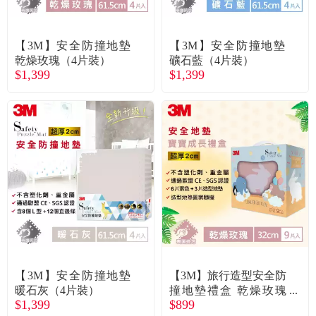
常見問題
折價券、紅利說明
【3M】安全防撞地墊
【3M】安全防撞地墊
乾燥玫瑰（4片裝）
礦石藍（4片裝）
$1,399
$1,399
【3M】安全防撞地墊
【3M】旅行造型安全防
暖石灰（4片裝）
撞地墊禮盒 乾燥玫瑰
$1,399
$899
（9片裝／盒）