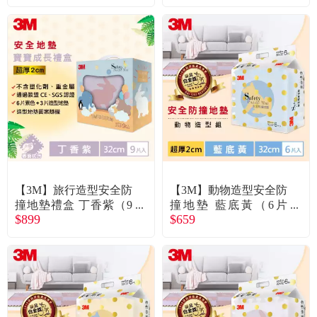
【3M】旅行造型安全防
【3M】動物造型安全防
撞地墊禮盒 丁香紫（9
撞地墊 藍底黃（6片
$899
$659
片裝／盒）
裝）