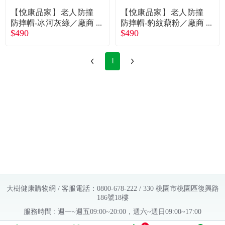
【悅康品家】老人防撞
【悅康品家】老人防撞
防摔帽-冰河灰綠／廠商
防摔帽-豹紋藕粉／廠商
$490
$490
直送
直送
1
大樹健康購物網 / 客服電話：0800-678-222 / 330 桃園市桃園區復興路
186號18樓
服務時間 : 週一~週五09:00~20:00，週六~週日09:00~17:00