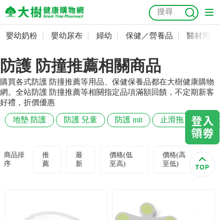
嬰幼奶粉
嬰幼尿布
婦幼
保健／營養品
醫材用品
嬰幼奶粉
會員資料及密碼修改
防護 防撞推薦相關商品
嬰幼尿布
常用收件人清單
抗菌
尿布
大樹獨家
益生菌
魚油
幼兒米餅
貓砂
購買各式防護 防撞推薦等用品、保健保養品都在大樹健康購物
奶瓶奶嘴
婦幼
訂單查詢
網。全站防護 防撞推薦等相關指定品項滿額回饋，不定期新客
好禮，折價優惠
保健／營養品
收藏清單
地墊 防護
防護 兒童
防護 mit
止滑拖 防護
醫材用品
紅利點數查詢
商品排
推
最
價格(低
價格(高
序
薦
新
至高)
至低)
成人照護
購物金查詢
美容／個人清潔
優惠券領取