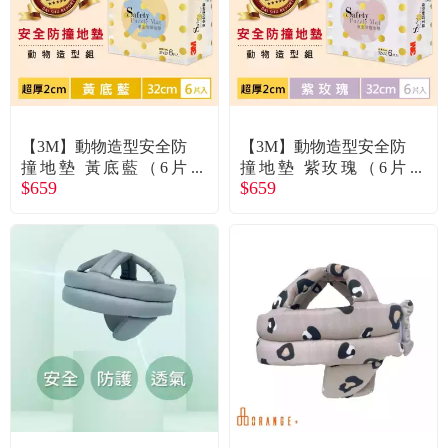
【3M】動物造型安全防
【3M】動物造型安全防
撞地墊 黃底藍（6片
撞地墊 紫玫瑰（6片
$659
$659
裝）
裝）