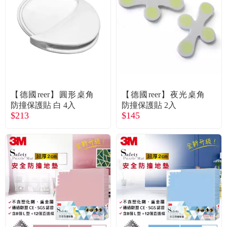
食品／健康食補
優惠券查詢
寵物
登入
名人嚴選
優惠活動
【德國reer】圓形桌角
【德國reer】夜光桌角
防撞保護貼 白 4入
防撞保護貼 2入
$213
$145
關於我們
合作提案
購物流程
會員專區