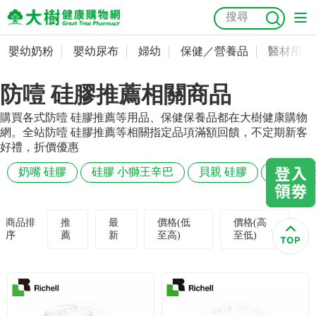
嬰幼奶粉
嬰幼尿布
婦幼
保健／營養品
醫材用品
嬰幼奶粉
會員資料及密碼修改
防噎 硅膠推薦相關商品
嬰幼尿布
常用收件人清單
抗菌
尿布
大樹獨家
益生菌
魚油
幼兒米餅
貓砂
購買各式防噎 硅膠推薦等用品、保健保養品都在大樹健康購物
奶瓶奶嘴
婦幼
訂單查詢
網。全站防噎 硅膠推薦等相關指定品項滿額回饋，不定期新客
好禮，折價優惠
保健／營養品
收藏清單
奶嘴 硅膠
硅膠 小獅王辛巴
貝親 硅膠
硅膠 sim
醫材用品
紅利點數查詢
商品排
推
最
價格(低
價格(高
序
薦
新
至高)
至低)
成人照護
購物金查詢
美容／個人清潔
優惠券領取