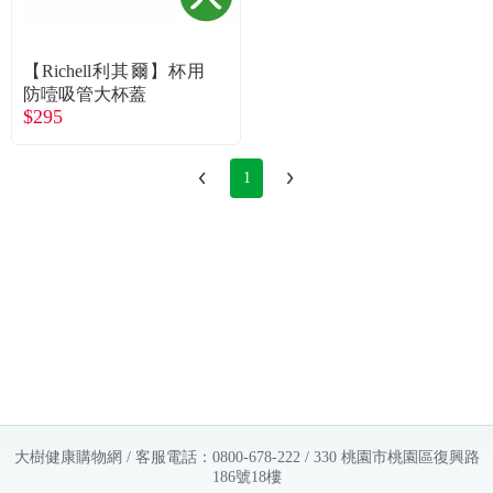
常見問題
折價券、紅利說明
【Richell利其爾】杯用
防噎吸管大杯蓋
$295
1
大樹健康購物網 / 客服電話：0800-678-222 / 330 桃園市桃園區復興路
186號18樓