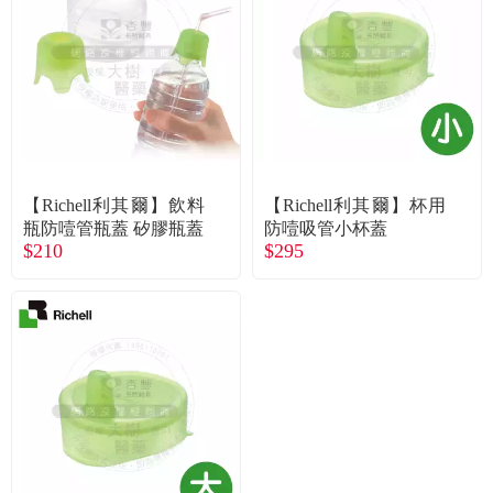
食品／健康食補
優惠券查詢
寵物
登入
名人嚴選
優惠活動
【Richell利其爾】飲料
【Richell利其爾】杯用
瓶防噎管瓶蓋 矽膠瓶蓋
防噎吸管小杯蓋
$210
$295
關於我們
合作提案
購物流程
會員專區