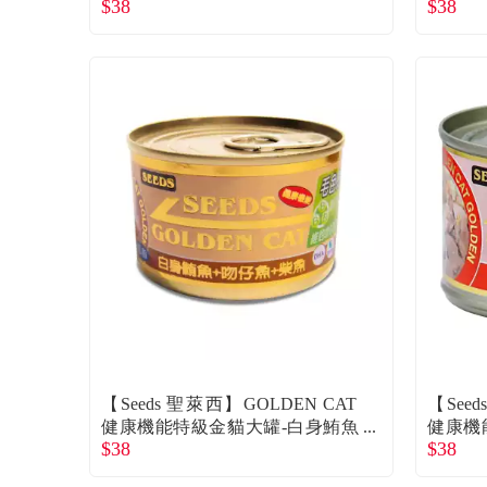
$38
$38
+雞肉+牛肉（170g）
+雞肉+
【Seeds 聖萊西】GOLDEN CAT
【See
健康機能特級金貓大罐-白身鮪魚
健康機
$38
$38
+吻仔魚+柴魚（170g）
+蝦肉+