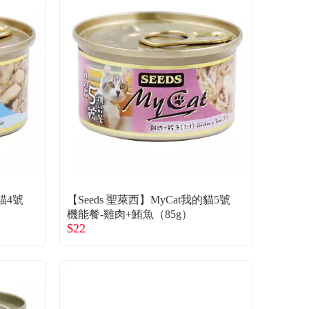
的貓4號
【Seeds 聖萊西】MyCat我的貓5號
機能餐-雞肉+鮪魚（85g）
$22