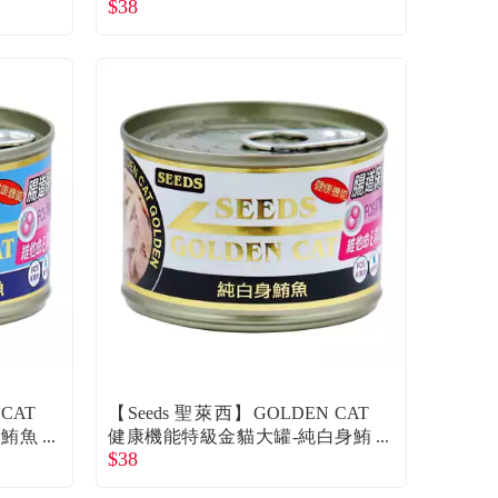
$38
+吻仔魚+雞肉（170g）
CAT
【Seeds 聖萊西】GOLDEN CAT
身鮪魚
健康機能特級金貓大罐-純白身鮪
$38
魚（170g）