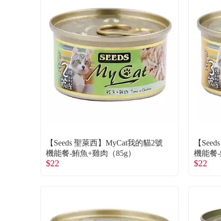
【Seeds 聖萊西】MyCat我的貓2號
【See
機能餐-鮪魚+雞肉（85g）
機能餐-
$22
$22