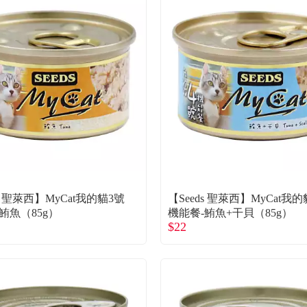
ds 聖萊西】MyCat我的貓3號
【Seeds 聖萊西】MyCat我
鮪魚（85g）
機能餐-鮪魚+干貝（85g）
$22