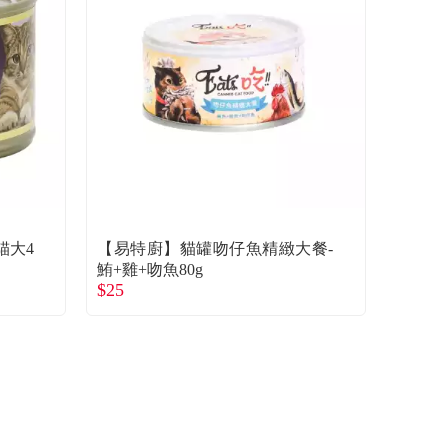
的貓大4
【易特廚】貓罐吻仔魚精緻大餐-
）
鮪+雞+吻魚80g
$25