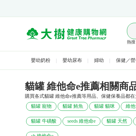
熱搜 
嬰幼奶粉
嬰幼尿布
婦幼
保健／營
貓罐 維他命e推薦相關商
購買各式貓罐 維他命e推薦等用品、保健保養品都
貓罐 寵物
貓罐 鮪魚
貓罐 貓咪
維他
貓罐 牛磺酸
seeds 維他命e
貓罐 天然
ch 維他命e