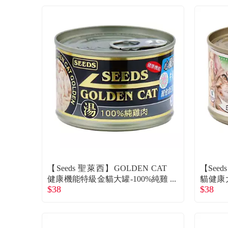
【Seeds 聖萊西】GOLDEN CAT
【Seed
健康機能特級金貓大罐-100%純雞
貓健康
$38
$38
肉（170g）
g）