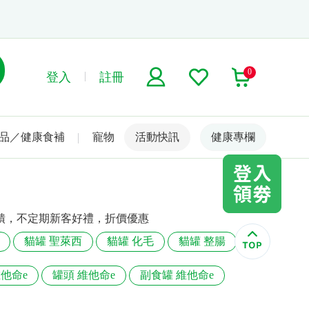
0
登入
註冊
品／健康食補
寵物
活動快訊
名人嚴選
健康專欄
回饋，不定期新客好禮，折價優惠
貓罐 聖萊西
貓罐 化毛
貓罐 整腸
維他命e
罐頭 維他命e
副食罐 維他命e