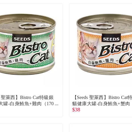
s 聖萊西】Bistro Cat特級銀
【Seeds 聖萊西】Bistro Ca
大罐-白身鮪魚+雞肉（170
貓健康大罐-白身鮪魚+蟹肉（
$38
g）