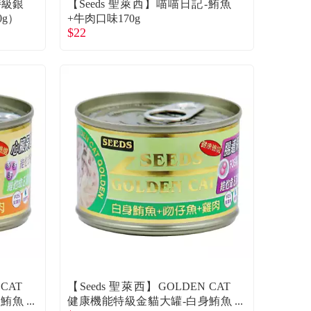
 特級銀
【Seeds 聖萊西】喵喵日記-鮪魚
g）
+牛肉口味170g
$22
CAT
【Seeds 聖萊西】GOLDEN CAT
身鮪魚
健康機能特級金貓大罐-白身鮪魚