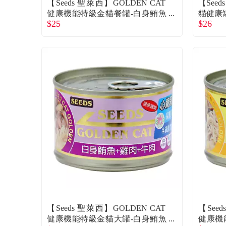
【Seeds 聖萊西】GOLDEN CAT
【Seed
健康機能特級金貓餐罐-白身鮪魚
貓健康罐
$25
$26
+雞肉+蟹肉（80g）
【Seeds 聖萊西】GOLDEN CAT
【See
健康機能特級金貓大罐-白身鮪魚
健康機