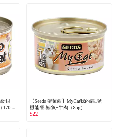
t特級銀
【Seeds 聖萊西】MyCat我的貓1號
170
機能餐-鮪魚+牛肉（85g）
$22