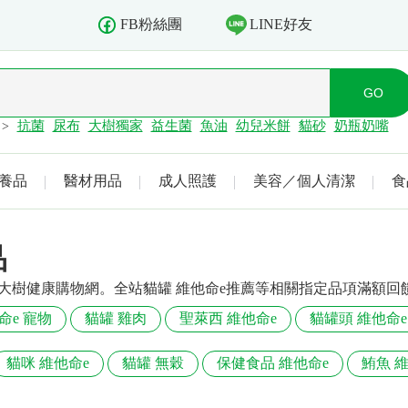
LINE好友
FB粉絲團
抗菌
尿布
大樹獨家
益生菌
魚油
幼兒米餅
貓砂
奶瓶奶嘴
>
養品
醫材用品
成人照護
美容／個人清潔
食
品
在大樹健康購物網。全站貓罐 維他命e推薦等相關指定品項滿額
命e 寵物
貓罐 雞肉
聖萊西 維他命e
貓罐頭 維他命e
貓咪 維他命e
貓罐 無穀
保健食品 維他命e
鮪魚 