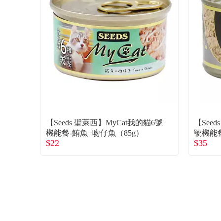
【Seeds 聖萊西】MyCat我的貓6號
【See
機能餐-鮪魚+吻仔魚（85g）
號機能餐
$22
$35