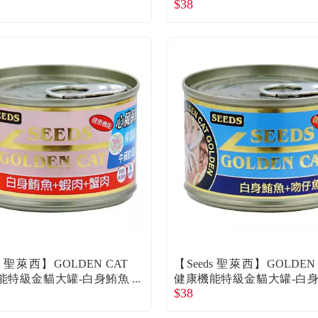
$38
起司（170g）
+雞肉+蟹肉（170g）
ds 聖萊西】GOLDEN CAT
【Seeds 聖萊西】GOLDEN 
能特級金貓大罐-白身鮪魚
健康機能特級金貓大罐-白
$38
蟹肉（170g）
+吻仔魚（170g）