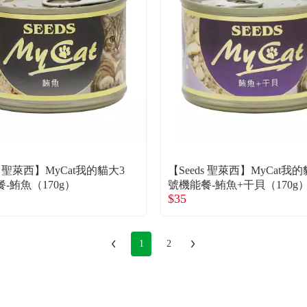
ds 聖萊西】MyCat我的貓大3
【Seeds 聖萊西】MyCat我
-鮪魚（170g）
號機能餐-鮪魚+干貝（170g
$35
1
2