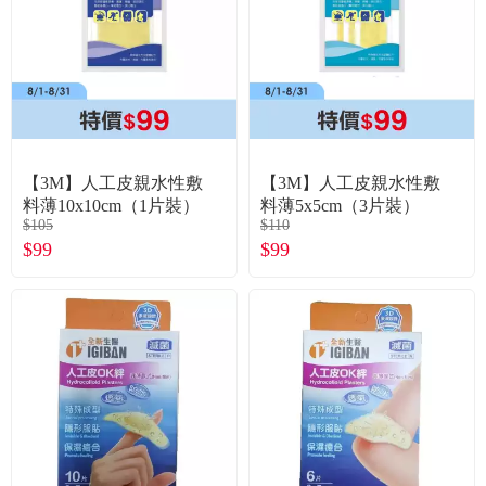
食品／健康食補
優惠券查詢
寵物
登入
名人嚴選
【3M】人工皮親水性敷
【3M】人工皮親水性敷
優惠活動
料薄10x10cm（1片裝）
料薄5x5cm（3片裝）
$105
$110
$99
$99
關於我們
合作提案
購物流程
會員專區