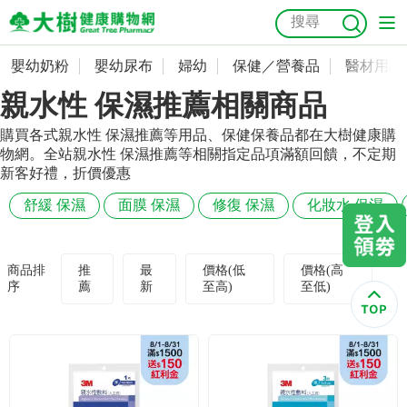
嬰幼奶粉
嬰幼尿布
婦幼
保健／營養品
醫材用品
嬰幼奶粉
會員資料及密碼修改
親水性 保濕推薦相關商品
嬰幼尿布
常用收件人清單
抗菌
尿布
大樹獨家
益生菌
魚油
幼兒米餅
貓砂
購買各式親水性 保濕推薦等用品、保健保養品都在大樹健康購
物網。全站親水性 保濕推薦等相關指定品項滿額回饋，不定期
奶瓶奶嘴
婦幼
訂單查詢
新客好禮，折價優惠
舒緩 保濕
面膜 保濕
修復 保濕
化妝水 保濕
保健／營養品
收藏清單
醫材用品
紅利點數查詢
商品排
推
最
價格(低
價格(高
序
薦
新
至高)
至低)
成人照護
購物金查詢
美容／個人清潔
優惠券領取