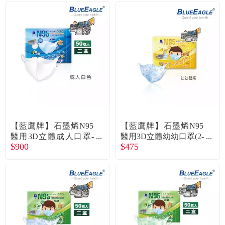
【藍鷹牌】石墨烯N95
【藍鷹牌】石墨烯N95
醫用3D立體成人口罩-
醫用3D立體幼幼口罩(2-
$900
$475
白色(50片x2盒) 廠商直
4歲)-藍熊(50片/盒) 廠商
送
直送