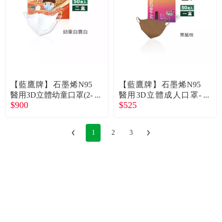
【藍鷹牌】石墨烯N95
【藍鷹牌】石墨烯N95
醫用3D立體幼童口罩(2-
醫用3D立體成人口罩-
$900
$525
6歲)-白雲白(50片x2盒)
栗鼠棕（50片/盒）廠商
廠商直送
直送
1
2
3