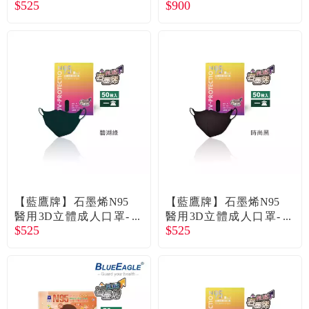
$525
$900
深海藍（50片/盒）廠商
6歲)-粉嫩粉(50片x2盒)
直送
廠商直送
【藍鷹牌】石墨烯N95
【藍鷹牌】石墨烯N95
醫用3D立體成人口罩-
醫用3D立體成人口罩-
$525
$525
碧湖綠（50片/盒）廠商
時尚黑（50片/盒）廠商
直送
直送