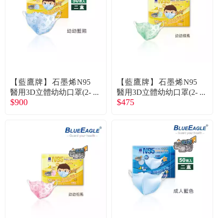
食品／健康食補
優惠券查詢
寵物
登入
名人嚴選
【藍鷹牌】石墨烯N95
【藍鷹牌】石墨烯N95
優惠活動
醫用3D立體幼幼口罩(2-
醫用3D立體幼幼口罩(2-
$900
$475
4歲)-藍熊(50片x2盒) 廠
4歲)-綠熊(50片/盒) 廠商
商直送
直送
關於我們
合作提案
購物流程
會員專區