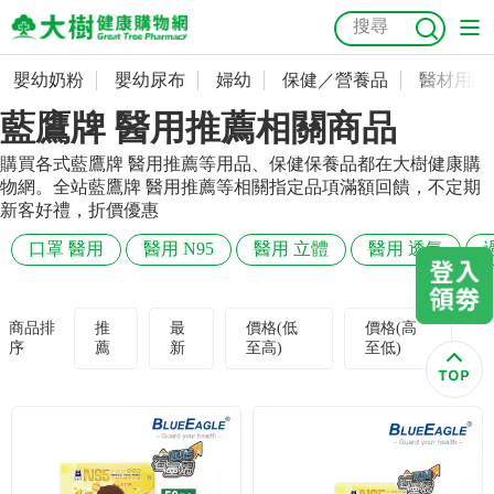
嬰幼奶粉
嬰幼尿布
婦幼
保健／營養品
醫材用品
嬰幼奶粉
會員資料及密碼修改
藍鷹牌 醫用推薦相關商品
嬰幼尿布
常用收件人清單
抗菌
尿布
大樹獨家
益生菌
魚油
幼兒米餅
貓砂
購買各式藍鷹牌 醫用推薦等用品、保健保養品都在大樹健康購
物網。全站藍鷹牌 醫用推薦等相關指定品項滿額回饋，不定期
奶瓶奶嘴
婦幼
訂單查詢
新客好禮，折價優惠
口罩 醫用
醫用 N95
醫用 立體
醫用 透氣
保健／營養品
收藏清單
醫材用品
紅利點數查詢
商品排
推
最
價格(低
價格(高
序
薦
新
至高)
至低)
成人照護
購物金查詢
美容／個人清潔
優惠券領取