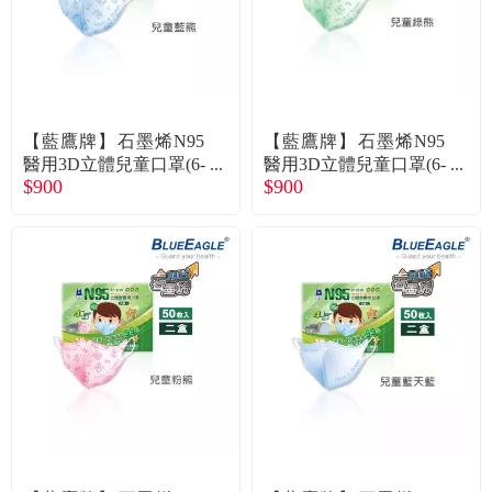
【藍鷹牌】石墨烯N95
【藍鷹牌】石墨烯N95
醫用3D立體兒童口罩(6-
醫用3D立體兒童口罩(6-
$900
$900
10歲)-藍熊(50片x2盒)
10歲)-綠熊(50片x2盒)
廠商直送
廠商直送