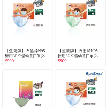
【藍鷹牌】石墨烯N95
【藍鷹牌】石墨烯N95
醫用3D立體幼童口罩(2-
醫用3D立體幼童口罩(2-
$900
$900
6歲)-藍熊(50片x2盒) 廠
6歲)-綠熊(50片x2盒) 廠
商直送
商直送