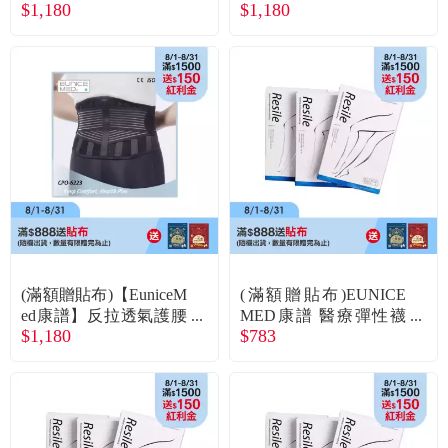
$1,180
$1,180
帶(CPO-6223)M
帶(CPO-6223)L
(滿額贈貼布)【EuniceM
(滿額贈貼布)EUNICE
ed康譜】反拉透氣護腰
MED康譜 醫療彈性襪
$1,180
$783
帶(CPO-6223)XL
小腿包趾(CPS3001)-黑4
號