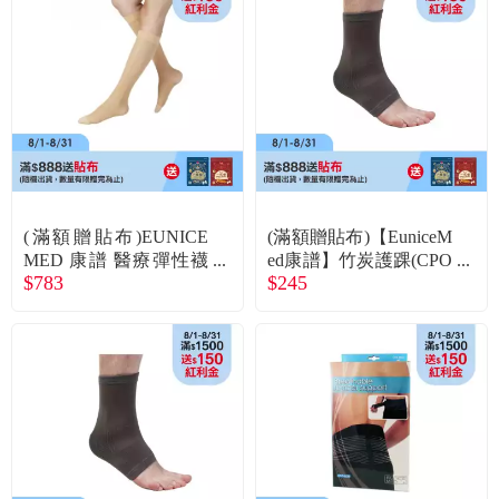
食品／健康食補
優惠券查詢
寵物
登入
名人嚴選
優惠活動
(滿額贈貼布)EUNICE
(滿額贈貼布)【EuniceM
關於我們
MED 康譜 醫療彈性襪
ed康譜】竹炭護踝(CPO
$783
$245
小腿包趾(CPS3001) 膚
-1703)S
色 4號
合作提案
購物流程
會員專區