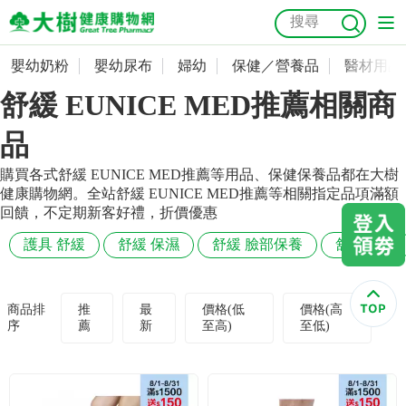
嬰幼奶粉
嬰幼尿布
婦幼
保健／營養品
醫材用品
嬰幼奶粉
會員資料及密碼修改
舒緩 EUNICE MED推薦相關商
嬰幼尿布
常用收件人清單
抗菌
尿布
大樹獨家
益生菌
魚油
幼兒米餅
貓砂
品
奶瓶奶嘴
婦幼
訂單查詢
購買各式舒緩 EUNICE MED推薦等用品、保健保養品都在大樹
健康購物網。全站舒緩 EUNICE MED推薦等相關指定品項滿額
回饋，不定期新客好禮，折價優惠
保健／營養品
收藏清單
護具 舒緩
舒緩 保濕
舒緩 臉部保養
舒緩 寵物
醫材用品
紅利點數查詢
商品排
推
最
價格(低
價格(高
成人照護
購物金查詢
序
薦
新
至高)
至低)
美容／個人清潔
優惠券領取