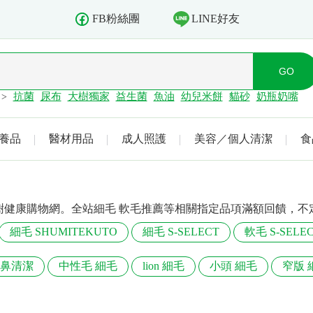
LINE好友
FB粉絲團
抗菌
尿布
大樹獨家
益生菌
魚油
幼兒米餅
貓砂
奶瓶奶嘴
>
養品
醫材用品
成人照護
美容／個人清潔
食
樹健康購物網。全站細毛 軟毛推薦等相關指定品項滿額回饋，不
細毛 SHUMITEKUTO
細毛 S-SELECT
軟毛 S-SELE
口鼻清潔
中性毛 細毛
lion 細毛
小頭 細毛
窄版 