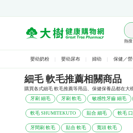
熱搜 
嬰幼奶粉
嬰幼尿布
婦幼
保健／營
細毛 軟毛推薦相關商品
購買各式細毛 軟毛推薦等用品、保健保養品都在大
牙刷 細毛
牙刷 軟毛
敏感性牙齒 細毛
軟毛 SHUMITEKUTO
貼合 細毛
軟毛 
牙間刷 軟毛
貼合 軟毛
寬頭 軟毛