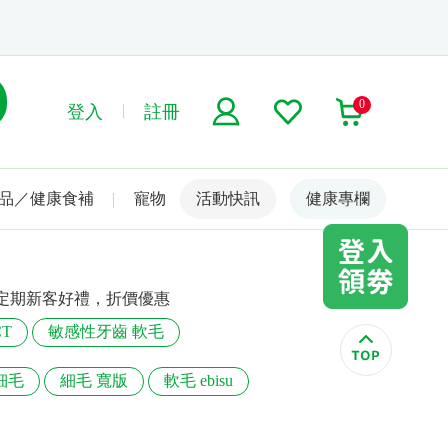
0
登入
註冊
品／健康食補
寵物
活動快訊
名人嚴選
健康專欄
定期新客好禮，折價優惠
CT
敏感性牙齒 軟毛
細毛
細毛 寬版
軟毛 ebisu