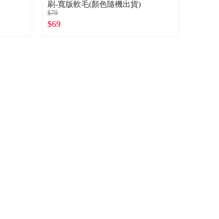
刷-寬版軟毛(顏色隨機出貨)
$79
$69