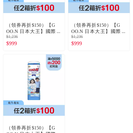
常見問題
折價券、紅利說明
（領券再折$150）【G
（領券再折$150）【G
OO.N 日本大王】國際
OO.N 日本大王】國際
$1,236
$1,236
版輕薄舒爽褲型紙尿褲
版輕薄舒爽褲型紙尿褲
$999
$999
／拉拉褲（XL42片X4
／拉拉褲（XXL36片X4
包／箱）廠商直送
包／箱）廠商直送
（領券再折$150）【G