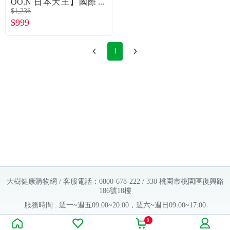
OO.N 日本大王】國際
$1,236
版輕薄舒爽褲型紙尿褲
$999
／拉拉褲（XXXL26片
X4包／箱）廠商直送
1
大樹健康購物網 / 客服電話：0800-678-222 / 330 桃園市桃園區復興路
186號18樓
服務時間 : 週一~週五09:00~20:00，週六~週日09:00~17:00
Copyright © 2016 大樹連鎖藥局. All Rights Reserved.
0