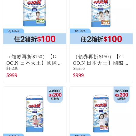
食品／健康食補
優惠券查詢
寵物
登入
名人嚴選
優惠活動
（領券再折$150）【G
（領券再折$150）【G
OO.N 日本大王】國際
OO.N 日本大王】國際
$1,236
$1,236
版輕薄舒爽褲型紙尿褲
版輕薄舒爽褲型紙尿褲
關於我們
$999
$999
／拉拉褲（M56片X4包
／拉拉褲（L46片X4包
／箱）廠商直送
／箱）廠商直送
合作提案
購物流程
會員專區