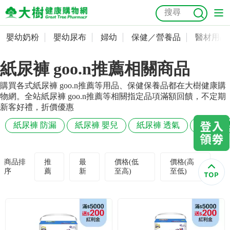
嬰幼奶粉
嬰幼尿布
婦幼
保健／營養品
醫材用品
嬰幼奶粉
會員資料及密碼修改
紙尿褲 goo.n推薦相關商品
嬰幼尿布
常用收件人清單
抗菌
尿布
大樹獨家
益生菌
魚油
幼兒米餅
貓砂
購買各式紙尿褲 goo.n推薦等用品、保健保養品都在大樹健康購
奶瓶奶嘴
婦幼
訂單查詢
物網。全站紙尿褲 goo.n推薦等相關指定品項滿額回饋，不定期
新客好禮，折價優惠
保健／營養品
收藏清單
紙尿褲 防漏
紙尿褲 嬰兒
紙尿褲 透氣
紙尿褲 
醫材用品
紅利點數查詢
商品排
推
最
價格(低
價格(高
序
薦
新
至高)
至低)
成人照護
購物金查詢
美容／個人清潔
優惠券領取