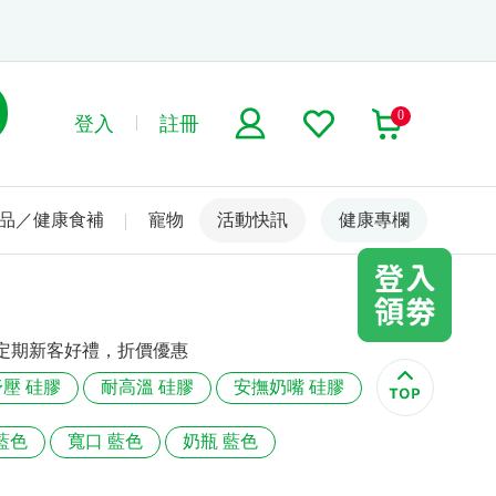
0
登入
註冊
品／健康食補
寵物
活動快訊
名人嚴選
健康專欄
定期新客好禮，折價優惠
舒壓 硅膠
耐高溫 硅膠
安撫奶嘴 硅膠
藍色
寬口 藍色
奶瓶 藍色