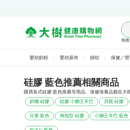
熱搜 
嬰幼奶粉
嬰幼尿布
婦幼
保健／營
硅膠 藍色推薦相關商品
購買各式硅膠 藍色推薦等用品、保健保養品都在大
奶嘴 硅膠
硅膠 小獅王辛巴
貝親 硅膠
兒童 藍色
拇指型 硅膠
小獅王辛巴 藍色
PUKU 藍色