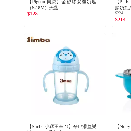
【Pigeon 貝親】全矽膠安撫奶嘴
【PUK
（6-18M）天藍
膠奶瓶
$128
$224
$214
【Simba 小獅王辛巴】辛巴滑蓋樂
【Nub