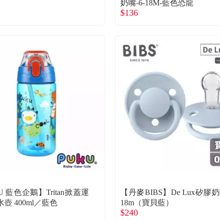
奶嘴-6-18M-藍色恐龍
$136
U 藍色企鵝】Tritan掀蓋運
【丹麥BIBS】De Lux矽膠奶嘴
壺 400ml／藍色
18m（寶貝藍）
$240