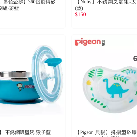
U 藍色企鵝】360度旋轉矽
【Nuby】不銹鋼叉匙組-
刷組-蔚藍
(藍)
$150
y】 不銹鋼吸盤碗-猴子藍
【Pigeon 貝親】拇指型矽