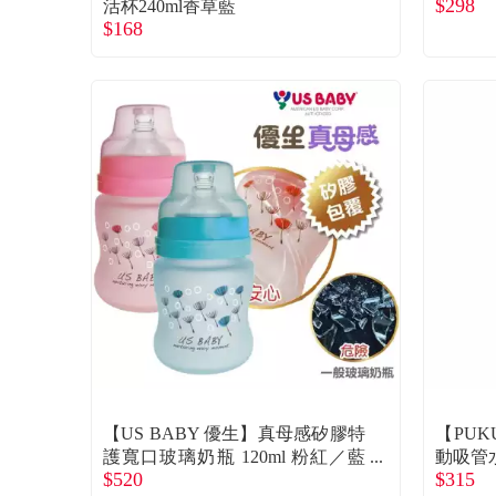
$298
活杯240ml香草藍
$168
【US BABY 優生】真母感矽膠特
【PUK
護寬口玻璃奶瓶 120ml 粉紅／藍
動吸管水
$520
$315
色(隨機出貨)