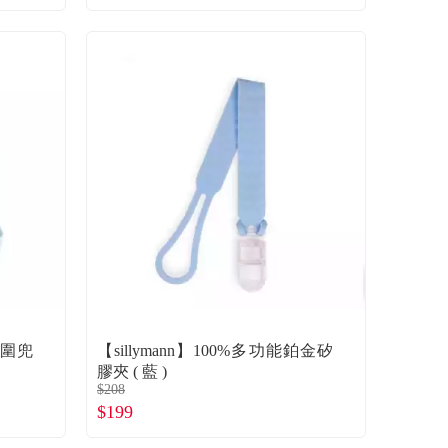
人圍兜
【sillymann】100%多功能鉑金矽
膠夾 ( 藍 )
$208
$199