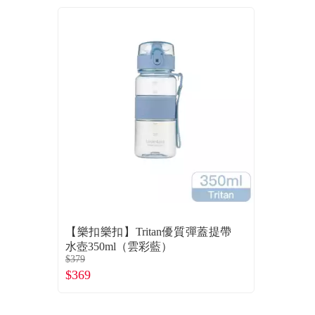
【樂扣樂扣】Tritan優質彈蓋提帶
水壺350ml（雲彩藍）
$379
$369