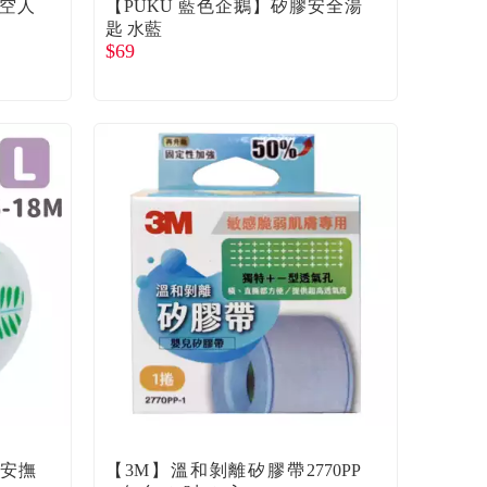
太空人
【PUKU 藍色企鵝】矽膠安全湯
匙 水藍
$69
膠安撫
【3M】溫和剝離矽膠帶2770PP