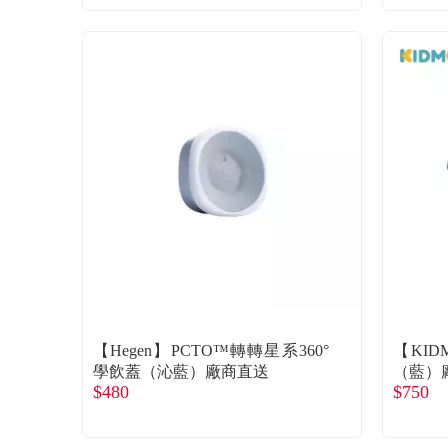
【Hegen】PCTO™轉轉星系360°
【KI
學飲蓋（沁藍）廠商直送
（藍）
$480
$750