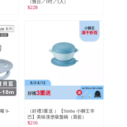
（無台／1吋／1入）
$228
 0-
（好禮3重送 ）【Simba 小獅王辛
巴】美味漢堡吸盤碗（晨藍）
$216