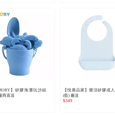
DMORY】矽膠海灘玩沙組
【悅康品家】樂活矽膠成
廠商直送
(藍) 廠送
$349