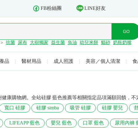
LINE好友
FB粉絲團
抗菌
尿布
大樹獨家
益生菌
魚油
幼兒米餅
貓砂
奶瓶奶嘴
>
養品
醫材用品
成人照護
美容／個人清潔
食
樹健康購物網。全站硅膠 藍色推薦等相關指定品項滿額回饋，不
寬口 硅膠
硅膠 simba
吸管 硅膠
硅膠 嬰兒
LIFEAPP 藍色
嬰兒 藍色
口罩 藍色
尿用內褲 