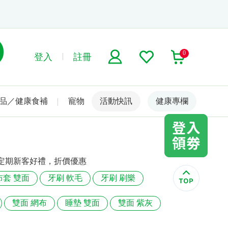
0
登入
註冊
品／健康食補
寵物
活動快訊
名人嚴選
健康專欄
定期新客好禮，折價優惠
布套 雙面
牙刷 軟毛
牙刷 刷樂
雙面 網布
睡墊 雙面
雙面 紫灰