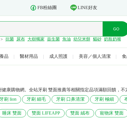
LINE好友
FB粉絲團
抗菌
尿布
大樹獨家
益生菌
魚油
幼兒米餅
貓砂
奶瓶奶嘴
>
養品
醫材用品
成人照護
美容／個人清潔
食
樹健康購物網。全站牙刷 雙面推薦等相關指定品項滿額回饋，不
牙刷 lion
牙刷 細毛
牙刷 口鼻清潔
牙刷 極細
睡床 雙面
雙面 LIFEAPP
雙面 絨布
寵物床 雙面