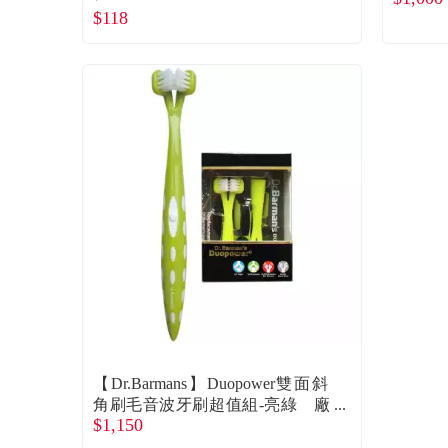
$118
【Dr.Barmans】Duopower雙面斜
角刷毛音波牙刷超值組-亮綠 廠
$1,150
商直送