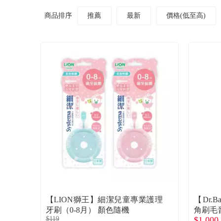
商品排序
推薦
最新
價格(低至高)
【LION獅王】細潔兒童專業護理
【Dr.B
牙刷（0-8月） 顏色隨機
角刷毛
$119
$1,000