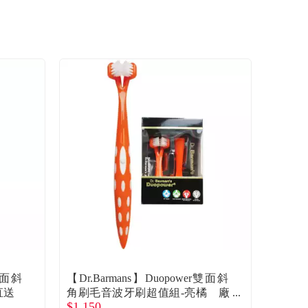
r雙面斜
【Dr.Barmans】Duopower雙面斜
直送
角刷毛音波牙刷超值組-亮橘 廠
$1,150
商直送