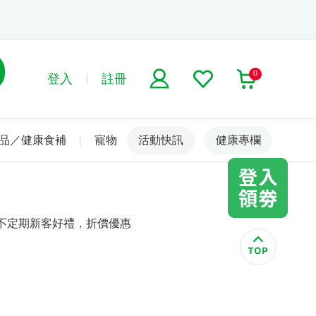
0
登入
註冊
品／健康食補
寵物
活動快訊
名人嚴選
健康專欄
，不定期新客好禮，折價優惠