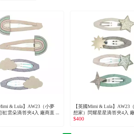
mi & Lula】AW23（小夢
【英國Mimi & Lula】AW2
彩虹雲朵滴答夾4入 廠商直
想家）閃耀星星滴答夾4入 
$400
送