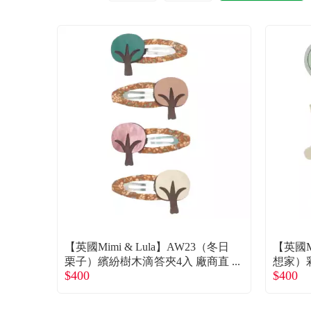
【英國Mimi & Lula】AW23（冬日
【英國Mi
栗子）繽紛樹木滴答夾4入 廠商直
想家）
$400
$400
送
送