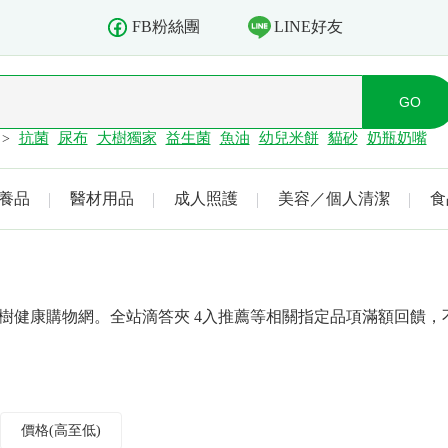
LINE好友
FB粉絲團
抗菌
尿布
大樹獨家
益生菌
魚油
幼兒米餅
貓砂
奶瓶奶嘴
>
養品
醫材用品
成人照護
美容／個人清潔
食
大樹健康購物網。全站滴答夾 4入推薦等相關指定品項滿額回饋
價格(高至低)