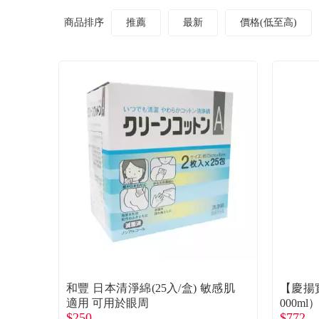
商品排序
推薦
最新
價格(低至高)
和豐 日本清淨綿(25入/盒) 敏感肌
【慶揚
適用 可用於眼周
000m
$250
$772