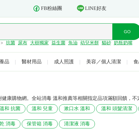
LINE好友
FB粉絲團
抗菌
尿布
大樹獨家
益生菌
魚油
幼兒米餅
貓砂
奶瓶奶嘴
>
養品
醫材用品
成人照護
美容／個人清潔
食
樹健康購物網。全站消毒 溫和推薦等相關指定品項滿額回饋，不
溫和 抗菌
溫和 兒童
漱口水 溫和
溫和 頭髮清潔
乾 消毒
保管箱 消毒
清潔液 消毒