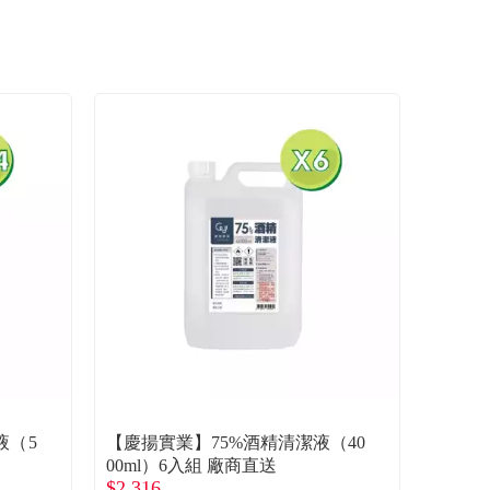
液（5
【慶揚實業】75%酒精清潔液（40
00ml）6入組 廠商直送
$2,316