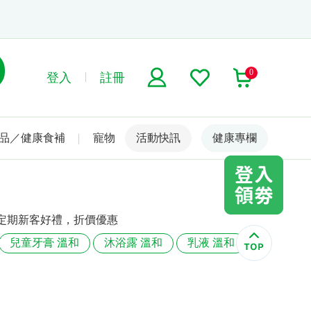
0
登入
註冊
品／健康食補
寵物
活動快訊
名人嚴選
健康專欄
定期新客好禮，折價優惠
兒童牙膏 溫和
沐浴露 溫和
乳液 溫和