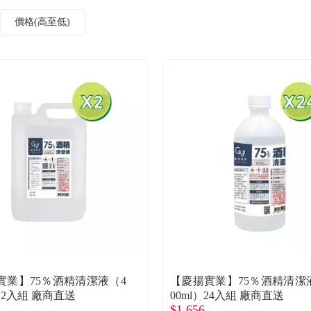
價格(高至低)
實業】75％酒精清潔液（4
【慶揚實業】75％酒精清潔
l）2入組 廠商直送
00ml）24入組 廠商直送
$1,656