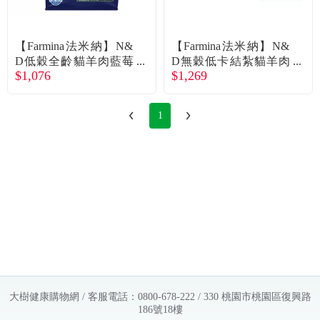
常見問題
折價券、紅利說明
【Farmina法米納】N&
【Farmina法米納】N&
D低穀全齡貓羊肉藍莓
D無穀低卡結紮貓羊肉
$1,076
$1,269
1.5kg
藍莓1.5kg
1
大樹健康購物網 / 客服電話：0800-678-222 / 330 桃園市桃園區復興路
186號18樓