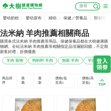
嬰幼奶粉
嬰幼尿布
婦幼
保健／營養品
醫材用品
嬰幼奶粉
會員資料及密碼修改
法米納 羊肉推薦相關商品
嬰幼尿布
常用收件人清單
抗菌
尿布
大樹獨家
益生菌
魚油
幼兒米餅
貓砂
購買各式法米納 羊肉推薦等用品、保健保養品都在大樹健康購
奶瓶奶嘴
婦幼
訂單查詢
物網。全站法米納 羊肉推薦等相關指定品項滿額回饋，不定期
新客好禮，折價優惠
保健／營養品
收藏清單
羊肉 寵物
狗飼料 羊肉
無穀 羊肉
羊肉 狗狗
醫材用品
紅利點數查詢
商品排
推
最
價格(低
價格(高
序
薦
新
至高)
至低)
成人照護
購物金查詢
美容／個人清潔
優惠券領取