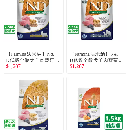
食品／健康食補
優惠券查詢
寵物
登入
名人嚴選
優惠活動
【Farmina法米納】N&
【Farmina法米納】N&
D低穀全齡犬羊肉藍莓
D低穀全齡犬羊肉藍莓
$1,287
$1,287
小顆粒2.5kg
潔牙顆粒2.5kg
關於我們
合作提案
購物流程
會員專區