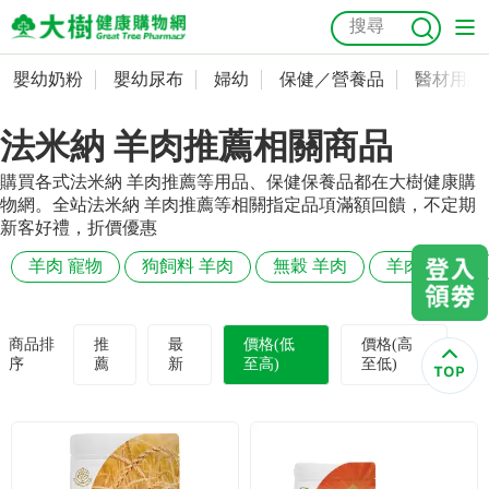
嬰幼奶粉
嬰幼尿布
婦幼
保健／營養品
醫材用品
嬰幼奶粉
會員資料及密碼修改
法米納 羊肉推薦相關商品
嬰幼尿布
常用收件人清單
抗菌
尿布
大樹獨家
益生菌
魚油
幼兒米餅
貓砂
購買各式法米納 羊肉推薦等用品、保健保養品都在大樹健康購
奶瓶奶嘴
婦幼
訂單查詢
物網。全站法米納 羊肉推薦等相關指定品項滿額回饋，不定期
新客好禮，折價優惠
保健／營養品
收藏清單
羊肉 寵物
狗飼料 羊肉
無穀 羊肉
羊肉 狗狗
醫材用品
紅利點數查詢
商品排
推
最
價格(低
價格(高
序
薦
新
至高)
至低)
成人照護
購物金查詢
美容／個人清潔
優惠券領取