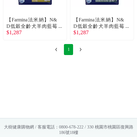
常見問題
折價券、紅利說明
【Farmina法米納】N&
【Farmina法米納】N&
D低穀全齡犬羊肉藍莓
D低穀全齡犬羊肉藍莓
$1,287
$1,287
小顆粒2.5kg
潔牙顆粒2.5kg
1
大樹健康購物網 / 客服電話：0800-678-222 / 330 桃園市桃園區復興路
186號18樓