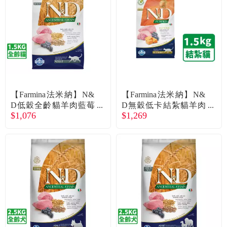
食品／健康食補
優惠券查詢
寵物
登入
名人嚴選
優惠活動
【Farmina法米納】N&
【Farmina法米納】N&
D低穀全齡貓羊肉藍莓
D無穀低卡結紮貓羊肉
$1,076
$1,269
1.5kg
藍莓1.5kg
關於我們
合作提案
購物流程
會員專區