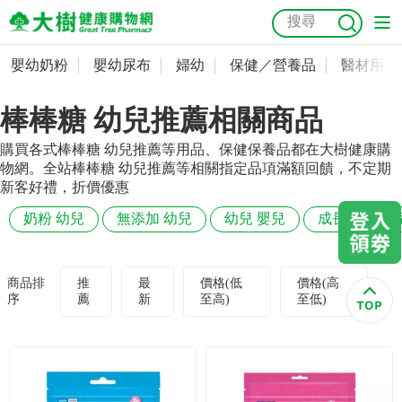
嬰幼奶粉
嬰幼尿布
婦幼
保健／營養品
醫材用品
嬰幼奶粉
會員資料及密碼修改
棒棒糖 幼兒推薦相關商品
嬰幼尿布
常用收件人清單
抗菌
尿布
大樹獨家
益生菌
魚油
幼兒米餅
貓砂
購買各式棒棒糖 幼兒推薦等用品、保健保養品都在大樹健康購
奶瓶奶嘴
婦幼
訂單查詢
物網。全站棒棒糖 幼兒推薦等相關指定品項滿額回饋，不定期
新客好禮，折價優惠
保健／營養品
收藏清單
奶粉 幼兒
無添加 幼兒
幼兒 嬰兒
成長配方 幼
醫材用品
紅利點數查詢
商品排
推
最
價格(低
價格(高
序
薦
新
至高)
至低)
成人照護
購物金查詢
美容／個人清潔
優惠券領取