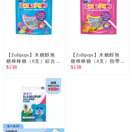
食品／健康食補
優惠券查詢
寵物
登入
名人嚴選
優惠活動
【Zollipops】木糖醇無
【Zollipops】木糖醇無
糖棒棒糖（8支）綜合
糖棒棒糖（8支）熱帶
$138
$138
水果口味
水果口味
關於我們
合作提案
購物流程
會員專區