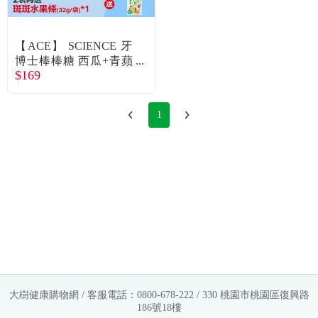
常見問題
折價券、紅利說明
【ACE】 SCIENCE 牙
博士棒棒糖 西瓜+青蘋
$169
果（8支/袋）
1
大樹健康購物網 / 客服電話：0800-678-222 / 330 桃園市桃園區復興路
186號18樓