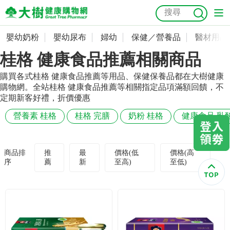
嬰幼奶粉
嬰幼尿布
婦幼
保健／營養品
醫材用品
嬰幼奶粉
會員資料及密碼修改
桂格 健康食品推薦相關商品
嬰幼尿布
常用收件人清單
抗菌
尿布
大樹獨家
益生菌
魚油
幼兒米餅
貓砂
購買各式桂格 健康食品推薦等用品、保健保養品都在大樹健康
購物網。全站桂格 健康食品推薦等相關指定品項滿額回饋，不
奶瓶奶嘴
婦幼
訂單查詢
定期新客好禮，折價優惠
營養素 桂格
桂格 完膳
奶粉 桂格
健康食品 乳
保健／營養品
收藏清單
醫材用品
紅利點數查詢
商品排
推
最
價格(低
價格(高
序
薦
新
至高)
至低)
成人照護
購物金查詢
美容／個人清潔
優惠券領取