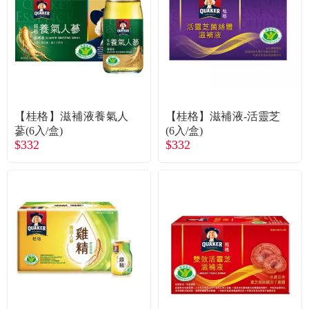
食品／健康食補
優惠券查詢
寵物
登入
名人嚴選
【桂格】滋補液養氣人
【桂格】滋補液-活靈芝
優惠活動
蔘(6入/盒)
(6入/盒)
$332
$332
關於我們
合作提案
購物流程
會員專區