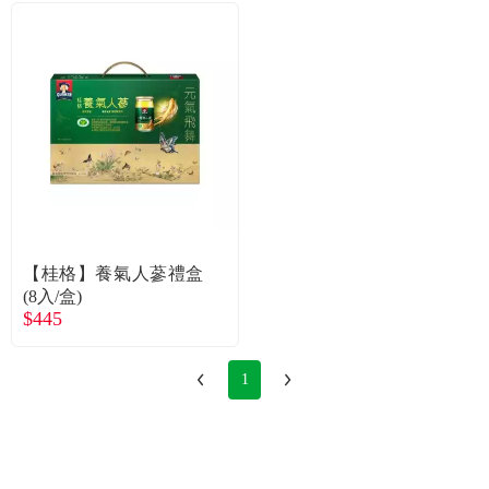
【桂格】養氣人蔘禮盒
(8入/盒)
$445
1