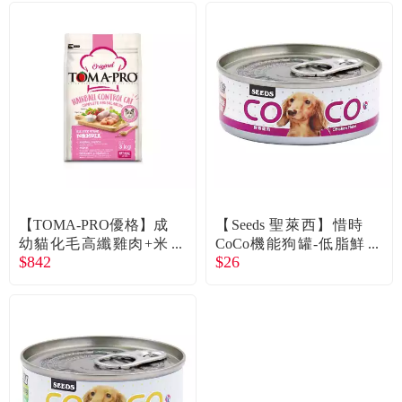
【TOMA-PRO優格】成
【Seeds 聖萊西】惜時
幼貓化毛高纖雞肉+米
CoCo機能狗罐-低脂鮮
$842
$26
飼料（3kg）
嫩雞肉80g