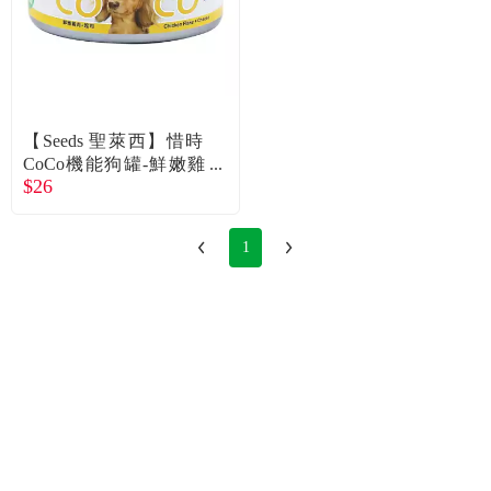
【Seeds 聖萊西】惜時
CoCo機能狗罐-鮮嫩雞
$26
肉+起司80g
1