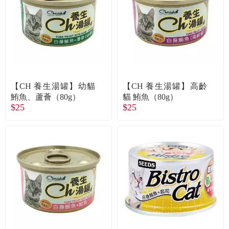
食品／健康食補
優惠券查詢
寵物
登入
名人嚴選
【CH 養生湯罐】幼貓
【CH 養生湯罐】高齡
優惠活動
鮪魚、蘆薈（80g）
貓 鮪魚（80g）
$25
$25
關於我們
合作提案
購物流程
會員專區