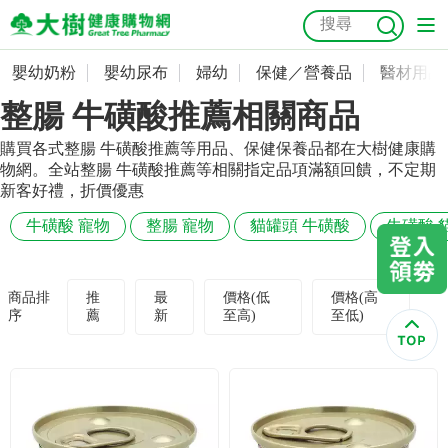
嬰幼奶粉
嬰幼尿布
婦幼
保健／營養品
醫材用品
嬰幼奶粉
會員資料及密碼修改
整腸 牛磺酸推薦相關商品
嬰幼尿布
常用收件人清單
抗菌
尿布
大樹獨家
益生菌
魚油
幼兒米餅
貓砂
購買各式整腸 牛磺酸推薦等用品、保健保養品都在大樹健康購
物網。全站整腸 牛磺酸推薦等相關指定品項滿額回饋，不定期
奶瓶奶嘴
婦幼
訂單查詢
新客好禮，折價優惠
牛磺酸 寵物
整腸 寵物
貓罐頭 牛磺酸
牛磺酸 
保健／營養品
收藏清單
醫材用品
紅利點數查詢
商品排
推
最
價格(低
價格(高
序
薦
新
至高)
至低)
成人照護
購物金查詢
美容／個人清潔
優惠券領取