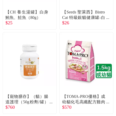
常見問題
【CH 養生湯罐】白身
【Seeds 聖萊西】Bistro
折價券、紅利說明
鮪魚、鮭魚（80g）
Cat 特級銀貓健康罐-白
$25
$26
身鮪魚+起司（80g）
【寵物膳存】（貓）腸
【TOMA-PRO優格】成
道護理（50g粉劑/罐）
幼貓化毛高纖配方雞肉
$760
$570
（廠商直送）
+米1.5kg