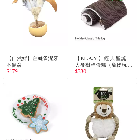
食品／健康食補
優惠券查詢
寵物
登入
名人嚴選
優惠活動
【自然鮮】金絲雀潔牙
【P.L.A.Y.】經典聖誕
不倒翁
大餐樹幹蛋糕（寵物玩
$179
$330
具）
關於我們
合作提案
購物流程
會員專區