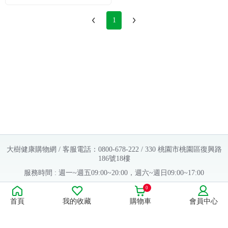
1
大樹健康購物網 / 客服電話：0800-678-222 / 330 桃園市桃園區復興路
186號18樓
服務時間 : 週一~週五09:00~20:00，週六~週日09:00~17:00
Copyright © 2016 大樹連鎖藥局. All Rights Reserved.
0
首頁
我的收藏
購物車
會員中心
販售業者資料：
許可執照字號：桃字市藥販字第623202B480 號
藥商名稱：大樹醫藥股份有限公司