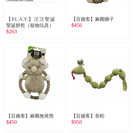
常見問題
折價券、紅利說明
【P.L.A.Y.】汪汪聖誕
【百嬌客】麻圈獅子
$450
聖誕餅乾（寵物玩具）
$263
【百嬌客】麻圈無尾熊
【百嬌客】長蛇
$450
$950