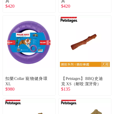
具
具
$420
$420
扣樂Collar 寵物健身環
【Petstages】BBQ史迪
XL
克 XS（耐咬 潔牙骨）
$980
$135