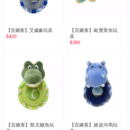
【百嬌客】艾威象玩具
【百嬌客】歐寶章魚玩
$420
具
$380
【百嬌客】凱文鱷魚玩
【百嬌客】嬉皮河馬玩