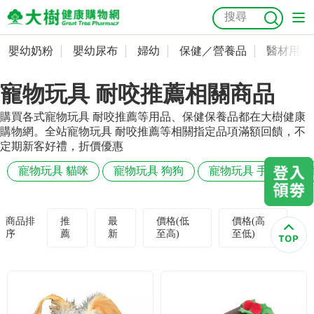
嬰幼奶粉
嬰幼尿布
婦幼
保健／營養品
醫材用品
嬰幼奶粉
會員資料及密碼修改
寵物玩具 耐咬推薦相關商品
嬰幼尿布
常用收件人清單
抗菌
尿布
大樹獨家
益生菌
魚油
幼兒米餅
貓砂
購買各式寵物玩具 耐咬推薦等用品、保健保養品都在大樹健康
奶瓶奶嘴
婦幼
訂單查詢
購物網。全站寵物玩具 耐咬推薦等相關指定品項滿額回饋，不
定期新客好禮，折價優惠
保健／營養品
收藏清單
寵物玩具 貓咪
寵物玩具 狗狗
寵物玩具 手工
耐
醫材用品
紅利點數查詢
商品排
推
最
價格(低
價格(高
序
薦
新
至高)
至低)
成人照護
購物金查詢
美容／個人清潔
優惠券領取