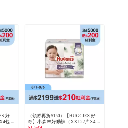
S 好
（領券再折$150）【HUGGIES 好
X4包
奇】小森林好動褲（XXL22片X4
$1,549
包／箱）(廠商直送)