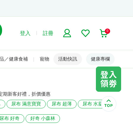
0
登入
註冊
品／健康食補
寵物
活動快訊
名人嚴選
健康專欄
定期新客好禮，折價優惠
L
尿布 滿意寶寶
尿布 超薄
尿布 水凝
尿布 好奇
好奇 小森林