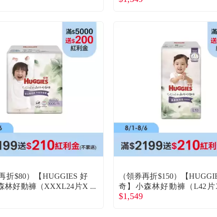
折$80）【HUGGIES 好
（領券再折$150）【HUGGIE
森林好動褲（XXXL24片X
奇】小森林好動褲（L42片
$1,549
）(廠商直送)
／箱）（加量包）(廠商直送)