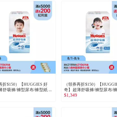
折$150）【HUGGIES 好
（領券再折$150）【HUGGIE
薄舒吸褲/褲型尿布/褲型紙
奇】超薄舒吸褲/褲型尿布/
$1,349
L 44片x4包/箱）(廠商直
尿褲（ XL 38片x4包/箱）(
送)