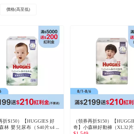
價格(高至低)
折$150）【HUGGIES 好
（領券再折$150）【HUGGIE
森林 嬰兒尿布（S40片x4
奇】小森林好動褲（XL32片
$1,549
）廠商直送
／箱）(廠商直送)