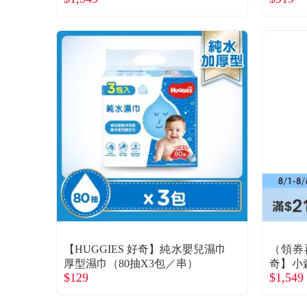
【HUGGIES 好奇】純水嬰兒濕巾
（領券再
厚型濕巾（80抽X3包／串）
奇】小
$129
$1,549
3包／箱