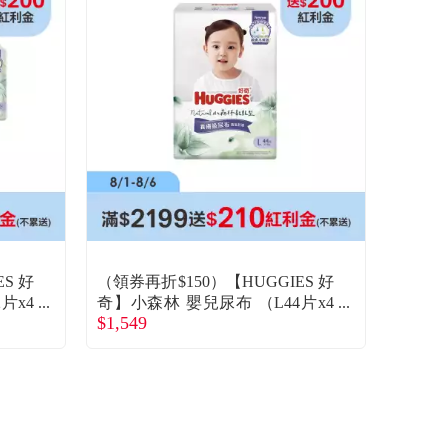
S 好
（領券再折$150）【HUGGIES 好
片x4
奇】小森林 嬰兒尿布 （L44片x4
$1,549
包/箱）廠商直送