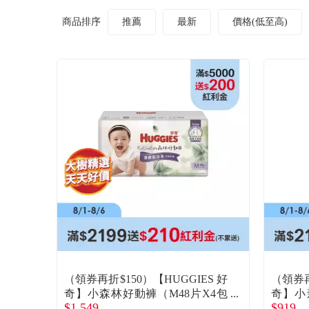
商品排序
推薦
最新
價格(低至高)
（領券再折$150）【HUGGIES 好
（領券再
奇】小森林好動褲（M48片X4包
奇】小
$1,549
$919
／箱）(廠商直送)
包/箱