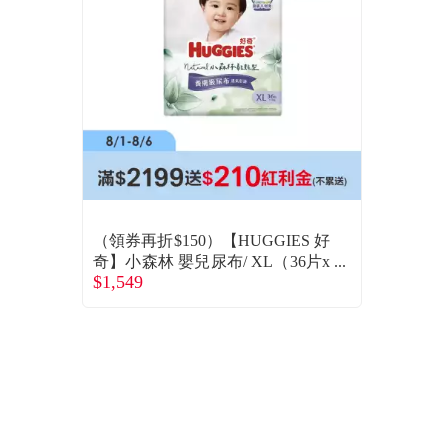
（領券再折$150）【HUGGIES 好
奇】小森林 嬰兒尿布/ XL（36片x
$1,549
4包/箱）廠商直送