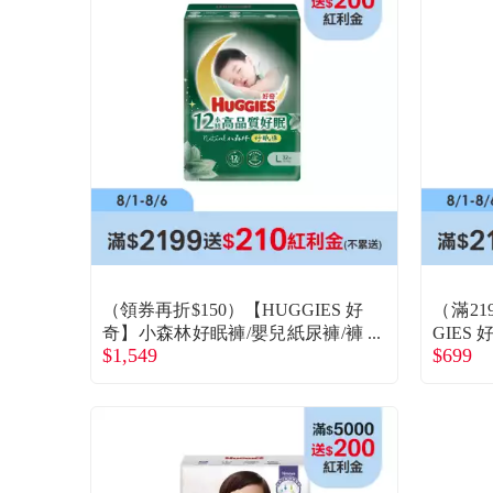
（領券再折$150）【HUGGIES 好
（滿21
奇】小森林好眠褲/嬰兒紙尿褲/褲
GIES
$1,549
$699
型尿布/過夜尿布 （L 32片x4包/
B32片
箱）(廠商直送)