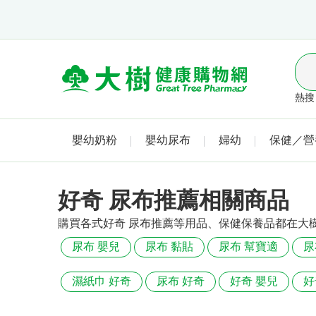
熱搜 
嬰幼奶粉
嬰幼尿布
婦幼
保健／營
好奇 尿布推薦相關商品
購買各式好奇 尿布推薦等用品、保健保養品都在大
尿布 嬰兒
尿布 黏貼
尿布 幫寶適
尿
濕紙巾 好奇
尿布 好奇
好奇 嬰兒
好