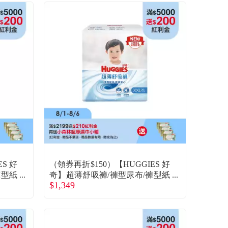
S 好
（領券再折$150）【HUGGIES 好
褲型紙
奇】超薄舒吸褲/褲型尿布/褲型紙
$1,349
廠商直
尿褲（ XXL 26片x4包/箱）(廠商
直送)