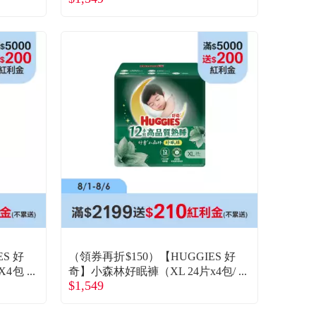
S 好
（領券再折$150）【HUGGIES 好
X4包
奇】小森林好眠褲（XL 24片x4包/
$1,549
箱）(廠商直送)