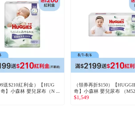
99送$210紅利金）【HUG
（領券再折$150）【HUGGIE
 好奇】小森林 嬰兒尿布（N
奇】小森林 嬰兒尿布 （M52
$1,549
x4包/箱）廠商直送
包/箱）廠商直送