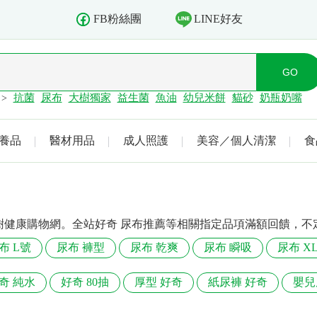
LINE好友
FB粉絲團
抗菌
尿布
大樹獨家
益生菌
魚油
幼兒米餅
貓砂
奶瓶奶嘴
>
養品
醫材用品
成人照護
美容／個人清潔
食
樹健康購物網。全站好奇 尿布推薦等相關指定品項滿額回饋，不
布 L號
尿布 褲型
尿布 乾爽
尿布 瞬吸
尿布 X
奇 純水
好奇 80抽
厚型 好奇
紙尿褲 好奇
嬰兒