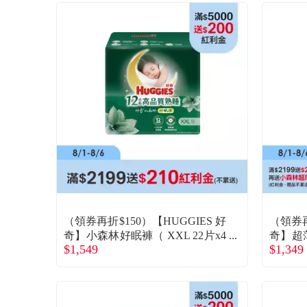
（領券再折$150）【HUGGIES 好
（領券再
奇】小森林好眠褲（ XXL 22片x4
奇】超
$1,549
$1,349
包/箱）(廠商直送)
尿褲（ 
送)