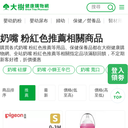
嬰幼奶粉
嬰幼尿布
婦幼
保健／營養品
醫材用品
嬰幼奶粉
會員資料及密碼修改
奶嘴 粉紅色推薦相關商品
嬰幼尿布
常用收件人清單
抗菌
尿布
大樹獨家
益生菌
魚油
幼兒米餅
貓砂
購買各式奶嘴 粉紅色推薦等用品、保健保養品都在大樹健康購
奶瓶奶嘴
婦幼
訂單查詢
物網。全站奶嘴 粉紅色推薦等相關指定品項滿額回饋，不定期
新客好禮，折價優惠
保健／營養品
收藏清單
奶嘴 硅膠
奶嘴 小獅王辛巴
奶嘴 寬口
奶嘴 防
醫材用品
紅利點數查詢
商品排
推
最
價格(低
價格(高
序
薦
新
至高)
至低)
成人照護
購物金查詢
美容／個人清潔
優惠券領取