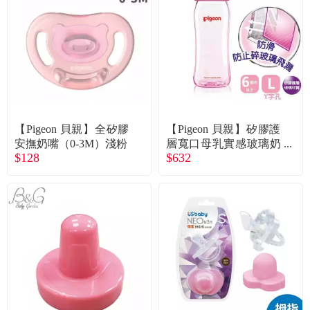
食品／健康食補
優惠券查詢
寵物
登入
名人嚴選
優惠活動
【Pigeon 貝親】全矽膠
【Pigeon 貝親】矽膠護
安撫奶嘴（0-3M）淺粉
層寬口母乳實感玻璃奶
$128
$632
瓶L／Y字孔（240ml）
關於我們
粉色
合作提案
購物流程
會員專區