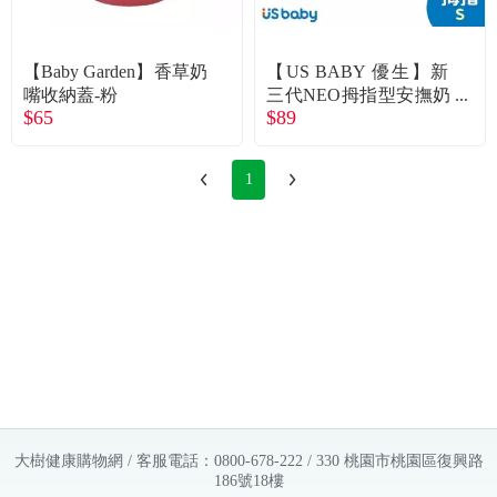
常見問題
折價券、紅利說明
【Baby Garden】香草奶
【US BABY 優生】新
嘴收納蓋-粉
三代NEO拇指型安撫奶
$65
$89
嘴-S-粉
1
大樹健康購物網 / 客服電話：0800-678-222 / 330 桃園市桃園區復興路
186號18樓