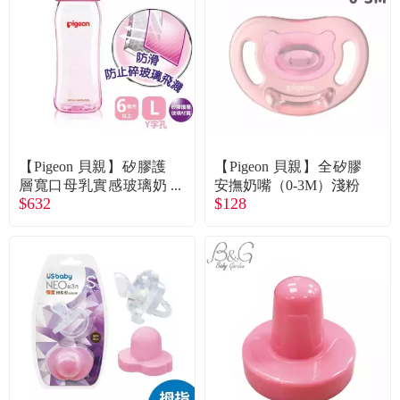
食品／健康食補
優惠券查詢
寵物
登入
名人嚴選
優惠活動
【Pigeon 貝親】矽膠護
【Pigeon 貝親】全矽膠
層寬口母乳實感玻璃奶
安撫奶嘴（0-3M）淺粉
$632
$128
瓶L／Y字孔（240ml）
關於我們
粉色
合作提案
購物流程
會員專區