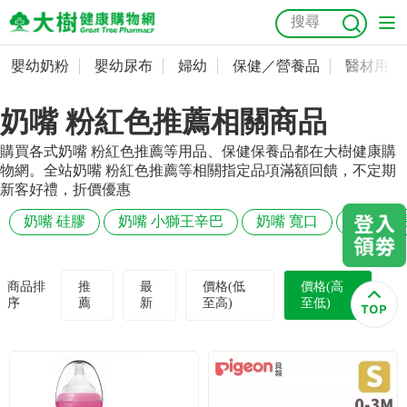
嬰幼奶粉
嬰幼尿布
婦幼
保健／營養品
醫材用品
嬰幼奶粉
會員資料及密碼修改
奶嘴 粉紅色推薦相關商品
嬰幼尿布
常用收件人清單
抗菌
尿布
大樹獨家
益生菌
魚油
幼兒米餅
貓砂
購買各式奶嘴 粉紅色推薦等用品、保健保養品都在大樹健康購
奶瓶奶嘴
婦幼
訂單查詢
物網。全站奶嘴 粉紅色推薦等相關指定品項滿額回饋，不定期
新客好禮，折價優惠
保健／營養品
收藏清單
奶嘴 硅膠
奶嘴 小獅王辛巴
奶嘴 寬口
奶嘴 防
醫材用品
紅利點數查詢
商品排
推
最
價格(低
價格(高
序
薦
新
至高)
至低)
成人照護
購物金查詢
美容／個人清潔
優惠券領取