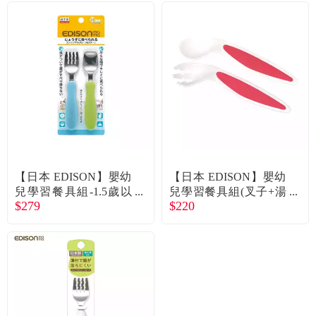
【日本 EDISON】嬰幼
【日本 EDISON】嬰幼
兒學習餐具組-1.5歲以
兒學習餐具組(叉子+湯
$279
$220
上-(藍+綠)
匙/附收納盒/桃紅/9個月
以上)