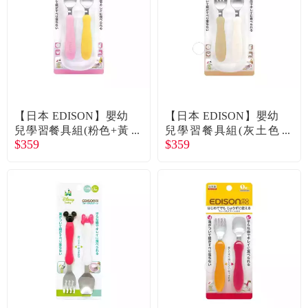
食品／健康食補
優惠券查詢
寵物
登入
名人嚴選
【日本 EDISON】嬰幼
【日本 EDISON】嬰幼
優惠活動
兒學習餐具組(粉色+黃
兒學習餐具組(灰土色
$359
$359
色/1.5歲以上)
+白色/1.5歲以上)
關於我們
合作提案
購物流程
會員專區