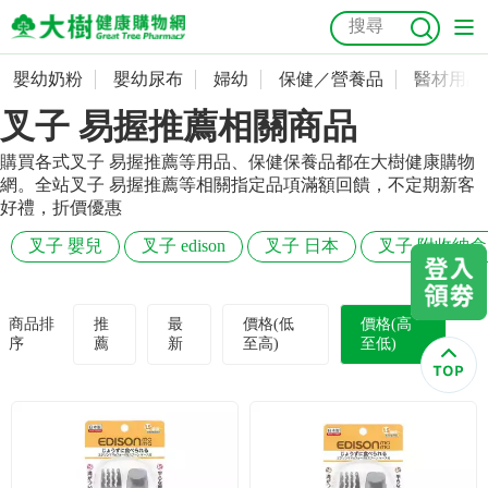
嬰幼奶粉
嬰幼尿布
婦幼
保健／營養品
醫材用品
嬰幼奶粉
會員資料及密碼修改
叉子 易握推薦相關商品
嬰幼尿布
常用收件人清單
抗菌
尿布
大樹獨家
益生菌
魚油
幼兒米餅
貓砂
購買各式叉子 易握推薦等用品、保健保養品都在大樹健康購物
網。全站叉子 易握推薦等相關指定品項滿額回饋，不定期新客
奶瓶奶嘴
婦幼
訂單查詢
好禮，折價優惠
叉子 嬰兒
叉子 edison
叉子 日本
叉子 附收納盒
保健／營養品
收藏清單
醫材用品
紅利點數查詢
商品排
推
最
價格(低
價格(高
序
薦
新
至高)
至低)
成人照護
購物金查詢
美容／個人清潔
優惠券領取