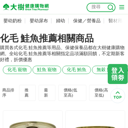
嬰幼奶粉
嬰幼尿布
婦幼
保健／營養品
醫材用品
嬰幼奶粉
會員資料及密碼修改
化毛 鮭魚推薦相關商品
嬰幼尿布
常用收件人清單
抗菌
尿布
大樹獨家
益生菌
魚油
幼兒米餅
貓砂
購買各式化毛 鮭魚推薦等用品、保健保養品都在大樹健康購物
奶瓶奶嘴
婦幼
訂單查詢
網。全站化毛 鮭魚推薦等相關指定品項滿額回饋，不定期新客
好禮，折價優惠
保健／營養品
收藏清單
化毛 寵物
鮭魚 寵物
化毛 鮪魚
無穀 鮭魚
醫材用品
紅利點數查詢
商品排
推
最
價格(低
價格(高
序
薦
新
至高)
至低)
成人照護
購物金查詢
美容／個人清潔
優惠券領取