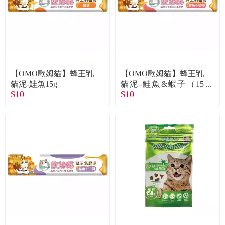
【OMO歐姆貓】蜂王乳
【OMO歐姆貓】蜂王乳
貓泥-鮭魚15g
貓泥-鮭魚&蝦子（15
$10
$10
g）