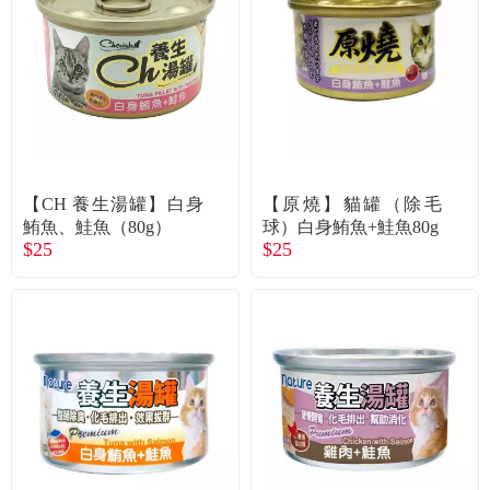
食品／健康食補
優惠券查詢
寵物
登入
名人嚴選
優惠活動
【CH 養生湯罐】白身
【原燒】貓罐（除毛
鮪魚、鮭魚（80g）
球）白身鮪魚+鮭魚80g
$25
$25
關於我們
合作提案
購物流程
會員專區