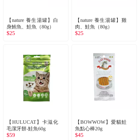
常見問題
折價券、紅利說明
【nature 養生湯罐】白
【nature 養生湯罐】雞
身鮪魚、鮭魚（80g）
肉、鮭魚（80g）
$25
$25
【HULUCAT】卡滋化
【BOWWOW】愛貓鮭
毛潔牙餅-鮭魚60g
魚點心棒20g
$59
$45