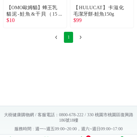
【OMO歐姆貓】蜂王乳
【HULUCAT】卡滋化
貓泥-鮭魚&干貝（15
毛潔牙餅-鮭魚150g
$10
$99
g）
1
大樹健康購物網 / 客服電話：0800-678-222 / 330 桃園市桃園區復興路
186號18樓
服務時間 : 週一~週五09:00~20:00，週六~週日09:00~17:00