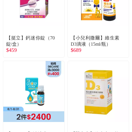
常見問題
折價券、紅利說明
【挺立】鈣迷你錠（70
【小兒利撒爾】維生素
錠/盒）
D3滴液（15ml/瓶）
$459
$689