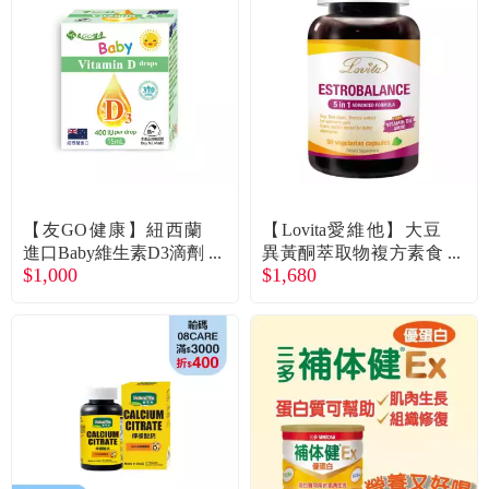
【友GO健康】紐西蘭
【Lovita愛維他】大豆
進口Baby維生素D3滴劑
異黃酮萃取物複方素食
$1,000
$1,680
（15ml/盒）廠商直送
膠囊(90顆/瓶)