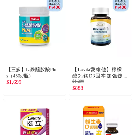
食品／健康食補
優惠券查詢
寵物
登入
名人嚴選
優惠活動
【三多】L-麩醯胺酸Plu
【Lovita愛維他】檸檬
關於我們
s（450g/瓶）
酸鈣鎂D3固本加強錠
$1,699
$1,280
(全素)120顆/瓶
合作提案
$888
購物流程
會員專區