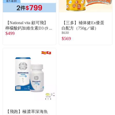
【National vita 顧可飛】
【三多】補体健Ex優蛋
檸檬酸鈣加維生素D3 (9
白配方（750g／罐）
$499
$630
0錠/瓶) 廠商直送
$569
【飛跑】極濃萃深海魚