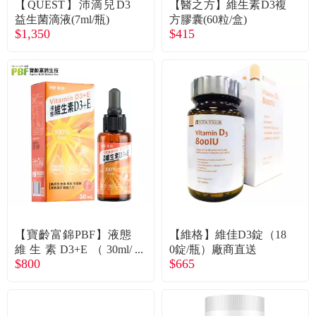
【QUEST】沛滴兒D3
【醫之方】維生素D3複
益生菌滴液(7ml/瓶)
方膠囊(60粒/盒)
$1,350
$415
【寶齡富錦PBF】液態
【維格】維佳D3錠（18
維生素D3+E（30ml/
0錠/瓶）廠商直送
$800
$665
瓶）