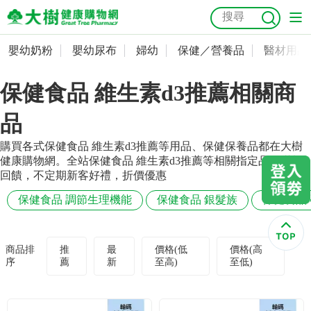
嬰幼奶粉
嬰幼尿布
婦幼
保健／營養品
醫材用品
嬰幼奶粉
會員資料及密碼修改
保健食品 維生素d3推薦相關商
嬰幼尿布
常用收件人清單
抗菌
尿布
大樹獨家
益生菌
魚油
幼兒米餅
貓砂
品
奶瓶奶嘴
婦幼
訂單查詢
購買各式保健食品 維生素d3推薦等用品、保健保養品都在大樹
健康購物網。全站保健食品 維生素d3推薦等相關指定品項滿額
保健／營養品
收藏清單
回饋，不定期新客好禮，折價優惠
保健食品 調節生理機能
保健食品 銀髮族
保健食品
醫材用品
紅利點數查詢
成人照護
購物金查詢
商品排
推
最
價格(低
價格(高
序
薦
新
至高)
至低)
美容／個人清潔
優惠券領取