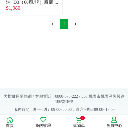
油+D3（60顆/瓶）廠商
$1,980
直送
1
大樹健康購物網 / 客服電話：0800-678-222 / 330 桃園市桃園區復興路
186號18樓
服務時間 : 週一~週五09:00~20:00，週六~週日09:00~17:00
Copyright © 2016 大樹連鎖藥局. All Rights Reserved.
0
首頁
我的收藏
購物車
會員中心
販售業者資料：