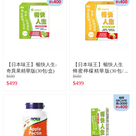
食品／健康食補
優惠券查詢
寵物
登入
名人嚴選
優惠活動
【日本味王】暢快人生-
【日本味王】暢快人生
關於我們
奇異果精華版(30包/盒)
蜂蜜檸檬精華版(30包/
$680
$680
盒)
$499
$499
合作提案
購物流程
會員專區