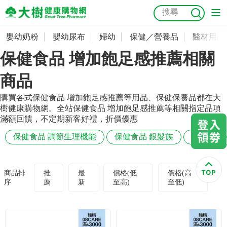
嬰幼奶粉
嬰幼尿布
婦幼
保健／營養品
醫材用品
嬰幼奶粉
會員資料及密碼修改
保健食品 增加飽足感推薦相關
嬰幼尿布
常用收件人清單
抗菌
尿布
大樹獨家
益生菌
魚油
幼兒米餅
貓砂
商品
奶瓶奶嘴
婦幼
訂單查詢
購買各式保健食品 增加飽足感推薦等用品、保健保養品都在大
樹健康購物網。全站保健食品 增加飽足感推薦等相關指定品項
滿額回饋，不定期新客好禮，折價優惠
保健／營養品
收藏清單
保健食品 調節生理機能
保健食品 銀髮族
保健食品
醫材用品
紅利點數查詢
商品排
推
最
價格(低
價格(高
成人照護
購物金查詢
序
薦
新
至高)
至低)
美容／個人清潔
優惠券領取