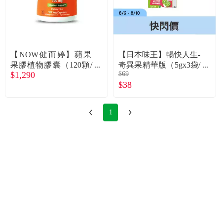
常見問題
折價券、紅利說明
【NOW健而婷】蘋果
【日本味王】暢快人生-
果膠植物膠囊（120顆/
奇異果精華版（5gx3袋/
$1,290
$69
瓶）廠商直送
盒）
$38
1