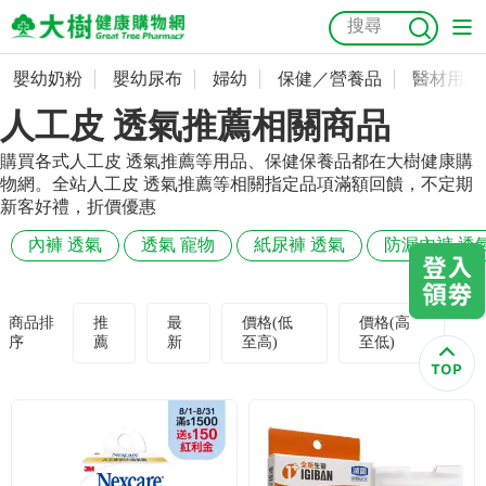
嬰幼奶粉
嬰幼尿布
婦幼
保健／營養品
醫材用品
嬰幼奶粉
會員資料及密碼修改
人工皮 透氣推薦相關商品
嬰幼尿布
常用收件人清單
抗菌
尿布
大樹獨家
益生菌
魚油
幼兒米餅
貓砂
購買各式人工皮 透氣推薦等用品、保健保養品都在大樹健康購
物網。全站人工皮 透氣推薦等相關指定品項滿額回饋，不定期
奶瓶奶嘴
婦幼
訂單查詢
新客好禮，折價優惠
內褲 透氣
透氣 寵物
紙尿褲 透氣
防漏內褲 透
保健／營養品
收藏清單
醫材用品
紅利點數查詢
商品排
推
最
價格(低
價格(高
序
薦
新
至高)
至低)
成人照護
購物金查詢
美容／個人清潔
優惠券領取