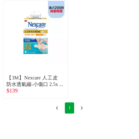
【3M】Nexcare 人工皮
防水透氣繃-小傷口 2.5x
$139
6.9cm (6片/盒)
1