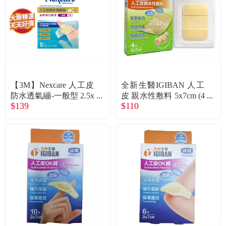
食品／健康食補
優惠券查詢
寵物
登入
名人嚴選
【3M】Nexcare 人工皮
全新生醫IGIBAN 人工
優惠活動
防水透氣繃-一般型 2.5x
皮 親水性敷料 5x7cm (4
$139
$110
5.7cm（5片／盒）
片裝)
關於我們
合作提案
購物流程
會員專區