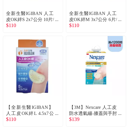
常見問題
全新生醫IGIBAN 人工
全新生醫IGIBAN 人工
折價券、紅利說明
皮OK絆S 2x7公分 10片/
皮OK絆M 3x7公分 6片/
$110
$110
盒
盒
【全新生醫IGIBAN】
【3M】Nexcare 人工皮
人工皮OK絆L 4.5x7公
防水透氣繃-膝蓋與手肘
$110
$139
分 5片/盒
7.5x10cm（2片／盒）