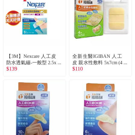
食品／健康食補
優惠券查詢
寵物
登入
名人嚴選
優惠活動
【3M】Nexcare 人工皮
全新生醫IGIBAN 人工
防水透氣繃-一般型 2.5x
皮 親水性敷料 5x7cm (4
$139
$110
5.7cm（5片／盒）
片裝)
關於我們
合作提案
購物流程
會員專區