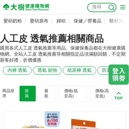
嬰幼奶粉
嬰幼尿布
婦幼
保健／營養品
醫材用品
嬰幼奶粉
會員資料及密碼修改
人工皮 透氣推薦相關商品
嬰幼尿布
常用收件人清單
抗菌
尿布
大樹獨家
益生菌
魚油
幼兒米餅
貓砂
購買各式人工皮 透氣推薦等用品、保健保養品都在大樹健康購
奶瓶奶嘴
婦幼
訂單查詢
物網。全站人工皮 透氣推薦等相關指定品項滿額回饋，不定期
新客好禮，折價優惠
保健／營養品
收藏清單
內褲 透氣
透氣 寵物
紙尿褲 透氣
防漏內褲 透
醫材用品
紅利點數查詢
商品排
推
最
價格(低
價格(高
序
薦
新
至高)
至低)
成人照護
購物金查詢
美容／個人清潔
優惠券領取