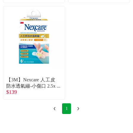
【3M】Nexcare 人工皮
防水透氣繃-小傷口 2.5x
$139
6.9cm (6片/盒)
1