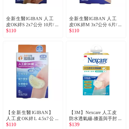
常見問題
折價券、紅利說明
全新生醫IGIBAN 人工
全新生醫IGIBAN 人工
皮OK絆S 2x7公分 10片/
皮OK絆M 3x7公分 6片/
$110
$110
盒
盒
【全新生醫IGIBAN】
【3M】Nexcare 人工皮
人工皮OK絆L 4.5x7公
防水透氣繃-膝蓋與手肘
$110
$139
分 5片/盒
7.5x10cm（2片／盒）