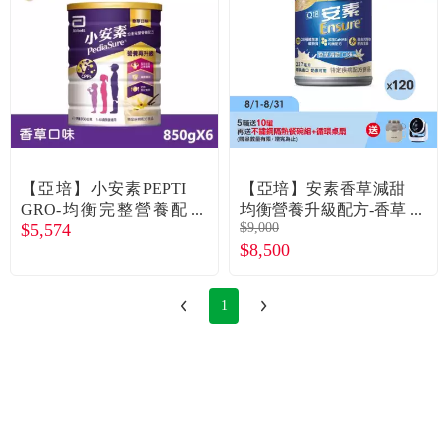
【亞培】小安素PEPTI
【亞培】安素香草減甜
GRO-均衡完整營養配
均衡營養升級配方-香草
$5,574
$9,000
方／香草口味（850gX6
減甜（237mlＸ24罐Ｘ5
$8,500
罐）
箱）
1