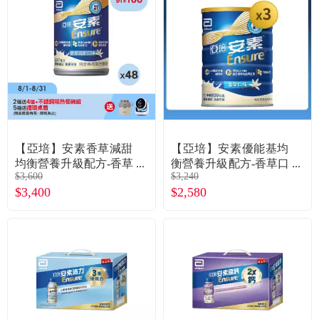
【亞培】安素香草減甜
【亞培】安素優能基均
均衡營養升級配方-香草
衡營養升級配方-香草口
$3,600
$3,240
減甜（237mlＸ24罐Ｘ2
味（800gX3罐）
$3,400
$2,580
箱）