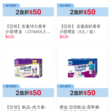
【亞培】安素沛力香草
【亞培】 安素高鈣香草
少甜禮盒（237mlX8入
少甜禮盒（8入／盒）
$620
$620
／盒）
【亞培】飲品-倍力素-
禮盒-亞培飲品-普寧勝-