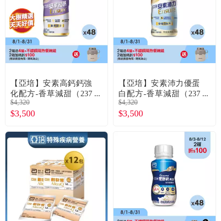
食品／健康食補
優惠券查詢
寵物
登入
名人嚴選
【亞培】安素高鈣鈣強
【亞培】安素沛力優蛋
優惠活動
化配方-香草減甜（237
白配方-香草減甜（237
$4,320
$4,320
mlX24罐X2箱）
mlX24罐X2箱）
$3,500
$3,500
關於我們
合作提案
購物流程
會員專區