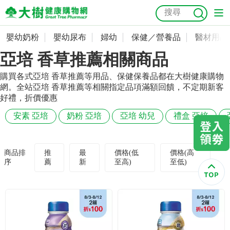
嬰幼奶粉
嬰幼尿布
婦幼
保健／營養品
醫材用品
嬰幼奶粉
會員資料及密碼修改
亞培 香草推薦相關商品
嬰幼尿布
常用收件人清單
抗菌
尿布
大樹獨家
益生菌
魚油
幼兒米餅
貓砂
購買各式亞培 香草推薦等用品、保健保養品都在大樹健康購物
網。全站亞培 香草推薦等相關指定品項滿額回饋，不定期新客
奶瓶奶嘴
婦幼
訂單查詢
好禮，折價優惠
安素 亞培
奶粉 亞培
亞培 幼兒
禮盒 亞培
保健／營養品
收藏清單
醫材用品
紅利點數查詢
商品排
推
最
價格(低
價格(高
序
薦
新
至高)
至低)
成人照護
購物金查詢
美容／個人清潔
優惠券領取