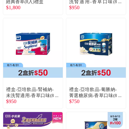
經典香草(8入)禮盒
洗腎適用-香草口味(8
$1,800
$950
入)
禮盒-亞培飲品-腎補納-
禮盒-亞培飲品-葡勝納-
未洗腎適用-香草口味(8
菁選糖尿病-香草口味(8
$950
$750
入)
入)