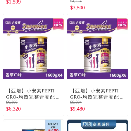
$1,599
$4,224
方／香草口味（1600g
（220mlX24罐X2箱）
$3,500
／罐）
【亞培】小安素PEPTI
【亞培】小安素PEPTI
GRO-均衡完整營養配
GRO-均衡完整營養配
$6,396
$9,594
方／香草口味（1600gX
方／香草口味（1600gX
$6,320
$9,480
4罐）
6罐）