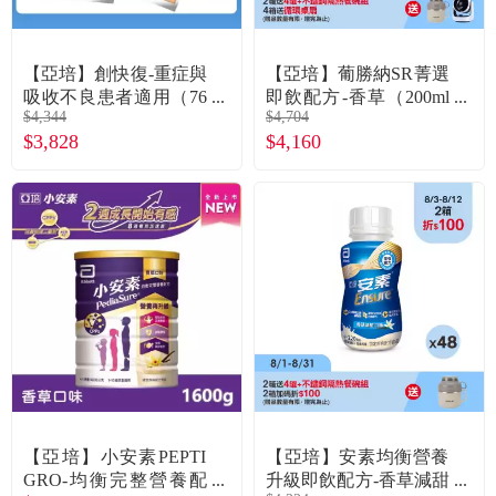
常見問題
折價券、紅利說明
【亞培】創快復-重症與
【亞培】葡勝納SR菁選
吸收不良患者適用（76
即飲配方-香草（200ml
$4,344
$4,704
gX6包X2盒）
X24罐X2箱）
$3,828
$4,160
【亞培】小安素PEPTI
【亞培】安素均衡營養
GRO-均衡完整營養配
升級即飲配方-香草減甜