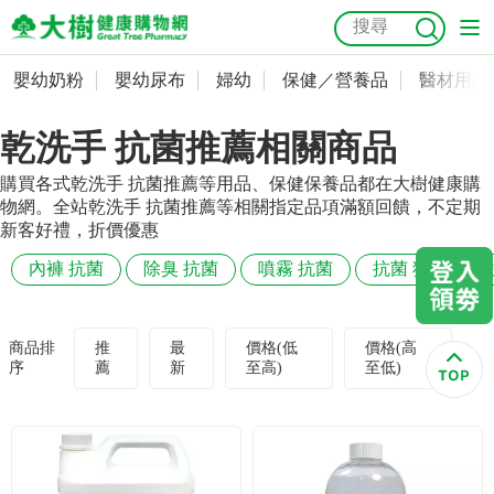
嬰幼奶粉
嬰幼尿布
婦幼
保健／營養品
醫材用品
嬰幼奶粉
會員資料及密碼修改
乾洗手 抗菌推薦相關商品
嬰幼尿布
常用收件人清單
抗菌
尿布
大樹獨家
益生菌
魚油
幼兒米餅
貓砂
購買各式乾洗手 抗菌推薦等用品、保健保養品都在大樹健康購
奶瓶奶嘴
婦幼
訂單查詢
物網。全站乾洗手 抗菌推薦等相關指定品項滿額回饋，不定期
新客好禮，折價優惠
保健／營養品
收藏清單
內褲 抗菌
除臭 抗菌
噴霧 抗菌
抗菌 狗狗
醫材用品
紅利點數查詢
商品排
推
最
價格(低
價格(高
序
薦
新
至高)
至低)
成人照護
購物金查詢
美容／個人清潔
優惠券領取