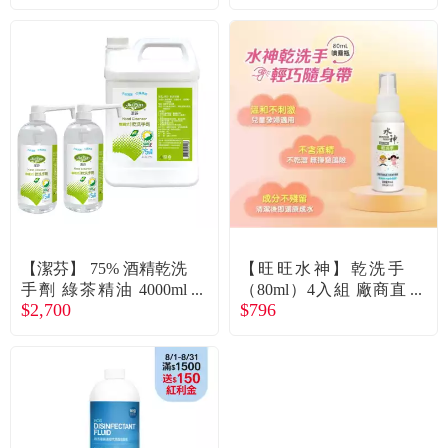
送
【潔芬】 75% 酒精乾洗
【旺旺水神】乾洗手
手劑 綠茶精油 4000ml
（80ml）4入組 廠商直
$2,700
$796
填充桶*1+1000ml*2 - 廠
送
送