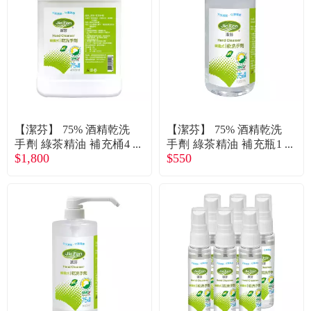
食品／健康食補
優惠券查詢
寵物
登入
名人嚴選
優惠活動
【潔芬】 75% 酒精乾洗
【潔芬】 75% 酒精乾洗
手劑 綠茶精油 補充桶4
手劑 綠茶精油 補充瓶1
$1,800
$550
000ml - 廠送
000ml - 廠送
關於我們
合作提案
購物流程
會員專區