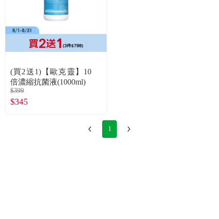
(買2送1)【歐克靈】10
倍濃縮抗菌液(1000ml)
$399
$345
1