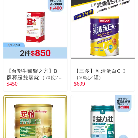
食品／健康食補
優惠券查詢
寵物
登入
名人嚴選
優惠活動
【台塑生醫醫之方】B
【三多】乳清蛋白C+I
關於我們
群釋緩雙層錠（70錠/
（500g／罐）
$450
$699
瓶）
合作提案
購物流程
會員專區