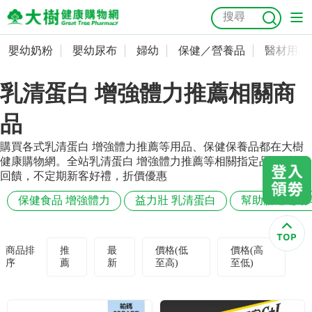
嬰幼奶粉
嬰幼尿布
婦幼
保健／營養品
醫材用品
嬰幼奶粉
會員資料及密碼修改
乳清蛋白 增強體力推薦相關商
嬰幼尿布
常用收件人清單
抗菌
尿布
大樹獨家
益生菌
魚油
幼兒米餅
貓砂
品
奶瓶奶嘴
婦幼
訂單查詢
購買各式乳清蛋白 增強體力推薦等用品、保健保養品都在大樹
健康購物網。全站乳清蛋白 增強體力推薦等相關指定品項滿額
保健／營養品
收藏清單
回饋，不定期新客好禮，折價優惠
保健食品 增強體力
益力壯 乳清蛋白
幫助腸道蠕動
醫材用品
紅利點數查詢
成人照護
購物金查詢
商品排
推
最
價格(低
價格(高
序
薦
新
至高)
至低)
美容／個人清潔
優惠券領取