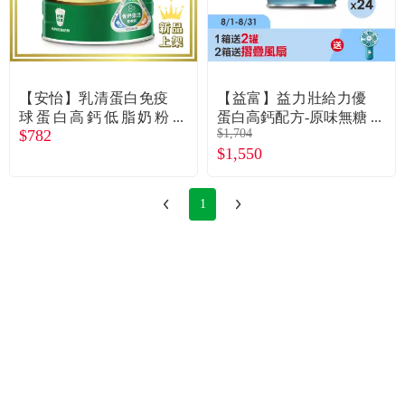
常見問題
折價券、紅利說明
【安怡】乳清蛋白免疫
【益富】益力壯給力優
球蛋白高鈣低脂奶粉
蛋白高鈣配方-原味無糖
$782
$1,704
（1.4kg）
（250mlＸ24罐）
$1,550
1