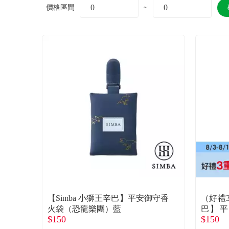
價格區間
~
【Simba 小獅王辛巴】平安御守香
（好禮3
火袋（恐龍樂團）藍
巴】平
$150
$150
菠）粉