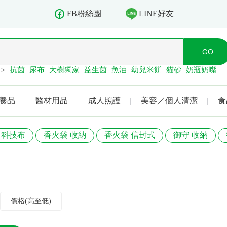
LINE好友
FB粉絲團
抗菌
尿布
大樹獨家
益生菌
魚油
幼兒米餅
貓砂
奶瓶奶嘴
>
養品
醫材用品
成人照護
美容／個人清潔
食
 科技布
香火袋 收納
香火袋 信封式
御守 收納
價格(高至低)