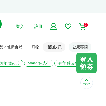
0
登入
註冊
品／健康食補
寵物
活動快訊
名人嚴選
健康專欄
御守 信封式
Simba 科技布
御守 科技布