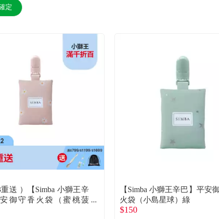
確定
重送 ）【Simba 小獅王辛
【Simba 小獅王辛巴】平安
安御守香火袋（蜜桃菠
火袋（小島星球）綠
$150