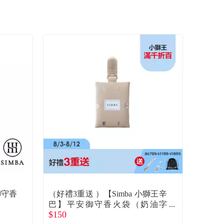
御守香
（好禮3重送 ）【Simba 小獅王辛
巴】平安御守香火袋（奶油字
$150
母）杏