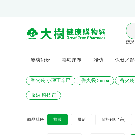
熱搜 
嬰幼奶粉
嬰幼尿布
婦幼
保健／營
香火袋 小獅王辛巴
香火袋 Simba
香火袋
收納 科技布
商品排序
推薦
最新
價格(低至高)