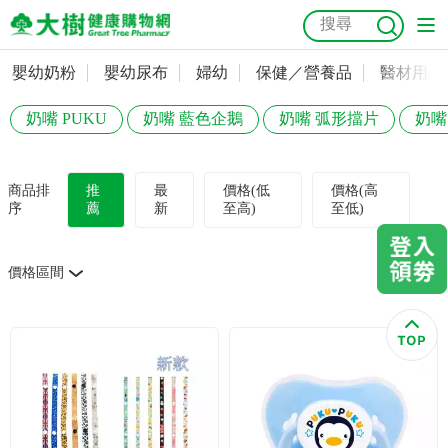
嬰幼奶粉
嬰幼尿布
婦幼
保健／營養品
醫材用品
嬰幼奶粉
會員資料及密碼修改
奶嘴 PUKU
奶嘴 藍色企鵝
奶嘴 弧形擋片
奶嘴
嬰幼尿布
常用收件人清單
抗菌
尿布
大樹獨家
益生菌
魚油
幼兒米餅
貓砂
奶瓶奶嘴
婦幼
訂單查詢
商品排
推
最
價格(低
價格(高
序
薦
新
至高)
至低)
保健／營養品
收藏清單
價格區間
醫材用品
紅利點數查詢
成人照護
購物金查詢
美容／個人清潔
優惠券領取