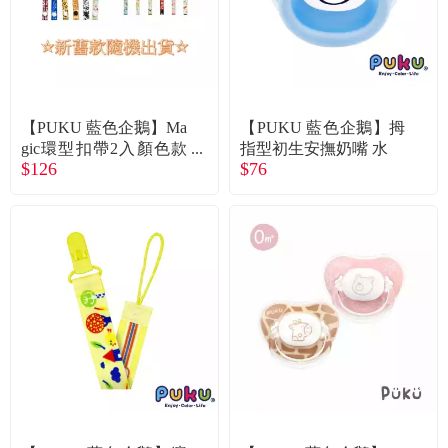
食品／健康食補
優惠券查詢
寵物
登入
名人嚴選
【PUKU 藍色企鵝】Ma
【PUKU 藍色企鵝】拇
gic環型扣帶2入顏色款
指型初生安撫奶嘴 水
$126
$76
式隨機出貨
優惠活動
關於我們
合作提案
購物流程
會員專區