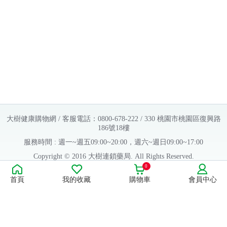
大樹健康購物網 / 客服電話：0800-678-222 / 330 桃園市桃園區復興路
186號18樓
服務時間 : 週一~週五09:00~20:00，週六~週日09:00~17:00
Copyright © 2016 大樹連鎖藥局. All Rights Reserved.
0
販售業者資料：
首頁
我的收藏
購物車
會員中心
許可執照字號：桃字市藥販字第623202B480 號
藥商名稱：大樹醫藥股份有限公司
藥商地址：桃園市桃園區復興路186號18樓
食品業者登錄字號：H-112803476-00000-6
康德科技 系統設計