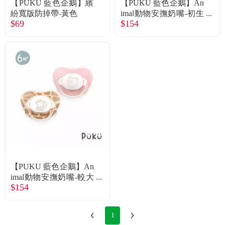
常見問題
【PUKU 藍色企鵝】繽
【PUKU 藍色企鵝】An
紛寬版防掉帶-黃色
imal動物安撫奶嘴-初生
$69
$154
型（2入/米粉）
折價券、紅利說明
【PUKU 藍色企鵝】An
imal動物安撫奶嘴-較大
$154
型（2入/米粉）
1