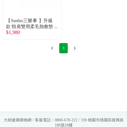
【Sunlus三樂事 】升級
款 頸肩雙用柔毛熱敷墊
$1,980
(智慧專利控溫、全球適
用) 廠商直送
1
大樹健康購物網 / 客服電話：0800-678-222 / 330 桃園市桃園區復興路
186號18樓