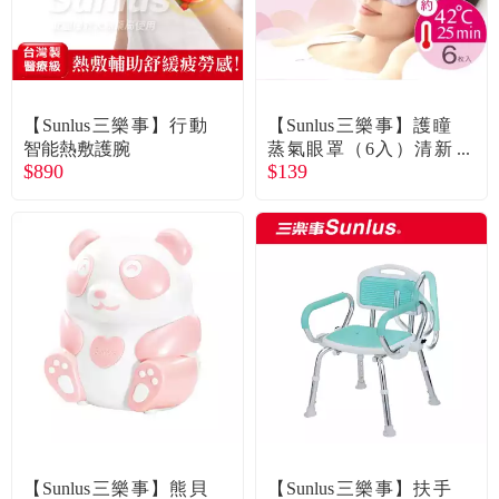
食品／健康食補
優惠券查詢
寵物
登入
【Sunlus三樂事】行動
【Sunlus三樂事】護瞳
名人嚴選
智能熱敷護腕
蒸氣眼罩（6入）清新
$890
$139
無味
優惠活動
關於我們
合作提案
購物流程
會員專區
【Sunlus三樂事】熊貝
【Sunlus三樂事】扶手