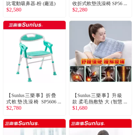
常見問題
比電動吸鼻器-粉 (廠送)
收折式軟墊洗澡椅 SP56
$2,580
$2,280
05(廠送)
折價券、紅利說明
【Sunlus三樂事】折疊
【Sunlus三樂事】升級
式軟墊洗澡椅 SP5606
款 柔毛熱敷墊 大 (智慧
$2,780
$1,680
(廠送)
專利控溫、全球適用)