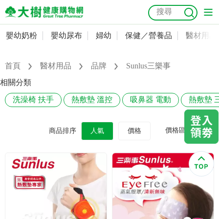
嬰幼奶粉
嬰幼尿布
婦幼
保健／營養品
醫材用品
嬰幼奶粉
會員資料及密碼修改
嬰幼尿布
常用收件人清單
首頁
醫材用品
品牌
Sunlus三樂事
抗菌
尿布
大樹獨家
益生菌
魚油
幼兒米餅
貓砂
相關分類
奶瓶奶嘴
婦幼
訂單查詢
洗澡椅 扶手
熱敷墊 溫控
吸鼻器 電動
熱敷墊 
保健／營養品
收藏清單
價格區間
商品排序
人氣
價格
醫材用品
紅利點數查詢
成人照護
購物金查詢
美容／個人清潔
優惠券領取