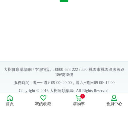
大樹健康購物網 / 客服電話：0800-678-222 / 330 桃園市桃園區復興路
186號18樓
服務時間 : 週一~週五09:00~20:00，週六~週日09:00~17:00
Copyright © 2016 大樹連鎖藥局. All Rights Reserved.
0
販售業者資料：
首頁
我的收藏
購物車
會員中心
許可執照字號：桃字市藥販字第623202B480 號
藥商名稱：大樹醫藥股份有限公司
藥商地址：桃園市桃園區復興路186號18樓
食品業者登錄字號：H-112803476-00000-6
康德科技 系統設計