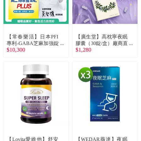
【常春樂活】日本PFI
【廣生堂】高枕寧夜眠
專利-GABA芝麻加強錠
膠囊（30錠/盒）廠商直
$10,300
$1,280
PLUS（60錠/盒X12）
送
廠商直送
【Lovita愛維他】舒安
【WEDAR薇達】夜眠