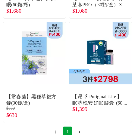
眠(60顆/瓶)
芝麻PRO（30顆/盒）X
$1,680
$1,080
3 廠商直送
【常春藤】黑種草複方
【昂萃Puriginal Life】
錠(30錠/盒)
眠萃晚安好眠膠囊 (60
$850
$1,399
顆/瓶) 廠商直送
$630
1