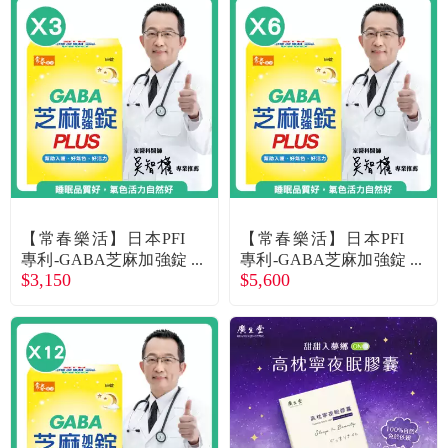
常見問題
折價券、紅利說明
【常春樂活】日本PFI
【常春樂活】日本PFI
專利-GABA芝麻加強錠
專利-GABA芝麻加強錠
$3,150
$5,600
PLUS（60錠/盒X3）廠
PLUS（60錠/盒X6）廠
商直送
商直送