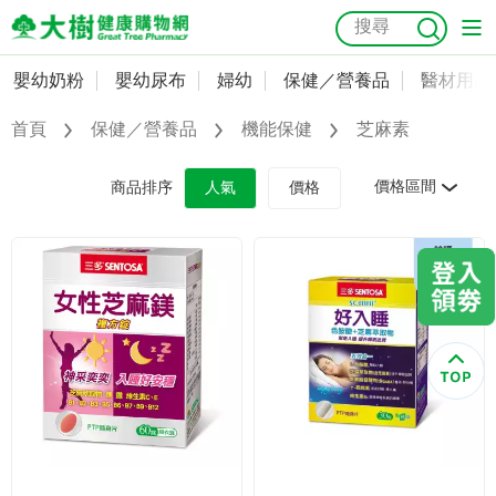
嬰幼奶粉
嬰幼尿布
婦幼
保健／營養品
醫材用品
嬰幼奶粉
會員資料及密碼修改
首頁
保健／營養品
機能保健
芝麻素
嬰幼尿布
常用收件人清單
抗菌
尿布
大樹獨家
益生菌
魚油
幼兒米餅
貓砂
價格區間
商品排序
人氣
價格
奶瓶奶嘴
婦幼
訂單查詢
保健／營養品
收藏清單
醫材用品
紅利點數查詢
成人照護
購物金查詢
美容／個人清潔
優惠券領取