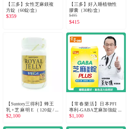
食品／健康食補
優惠券查詢
【三多】女性芝麻鎂複
【三多】好入睡植物性
方錠（60錠/盒）
膠囊（30粒/盒）
$359
$495
寵物
登入
$415
名人嚴選
優惠活動
關於我們
合作提案
購物流程
【Suntory三得利】蜂王
【常春樂活】日本PFI
乳+芝麻明E（120錠/
專利-GABA芝麻加強錠
會員專區
$2,100
$1,100
瓶）廠商直送
PLUS（60錠/盒）廠商
直送