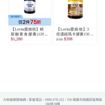
【Lovita愛維他】精
【Lovita愛維他】3
【
胺酸素食膠囊(120
倍濃縮瑪卡膠囊150
膠
$1,280
$398
$
顆/瓶)
0mg(30顆/瓶)
(
$780
大樹健康購物網 / 客服電話：0800-678-222 / 330 桃園市桃園區復興路
186號18樓