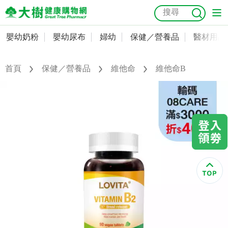
嬰幼奶粉
嬰幼尿布
婦幼
保健／營養品
醫材用品
嬰幼奶粉
會員資料及密碼修改
嬰幼尿布
常用收件人清單
首頁
保健／營養品
維他命
維他命B
抗菌
尿布
大樹獨家
益生菌
魚油
幼兒米餅
貓砂
奶瓶奶嘴
婦幼
訂單查詢
保健／營養品
收藏清單
醫材用品
紅利點數查詢
成人照護
購物金查詢
美容／個人清潔
優惠券領取