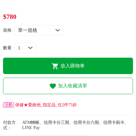
常見問題
$780
折價券、紅利說明
規格
數量
放入購物車
加入收藏清單
活動
保健★愛維他_指定品_任2件75折
付款方
ATM轉帳、信用卡分三期、信用卡分六期、信用卡刷卡、
LINE Pay
式：