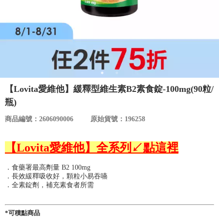
食品／健康食補
優惠券查詢
寵物
登入
名人嚴選
優惠活動
【Lovita愛維他】緩釋型維生素B2素食錠-100mg(90粒/
瓶)
關於我們
商品編號：2606090006
原始貨號：196258
合作提案
【Lovita愛維他】全系列↙點這裡
購物流程
．食藥署最高劑量 B2 100mg
．長效緩釋吸收好，顆粒小易吞嚥
．全素錠劑，補充素食者所需
會員專區
*可積點商品