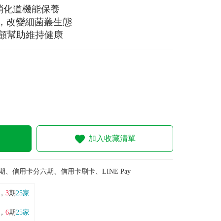
消化道機能保養
菌，改變細菌叢生態
顧幫助維持健康
加入收藏清單
期、信用卡分六期、信用卡刷卡、LINE Pay
，
3
期
25家
，
6
期
25家