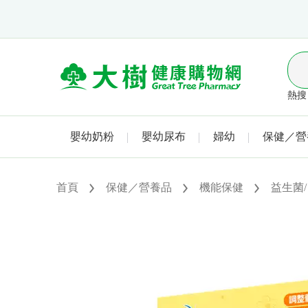
熱搜 
嬰幼奶粉
嬰幼尿布
婦幼
保健／營
首頁
保健／營養品
機能保健
益生菌/