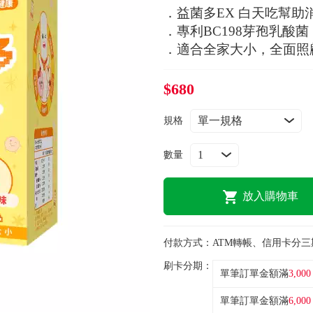
．益菌多EX 白天吃幫助
．專利BC198芽孢乳酸
．適合全家大小，全面照
$680
規格
數量
放入購物車
付款方式：
ATM轉帳、信用卡分三
刷卡分期：
單筆訂單金額滿
3,000
單筆訂單金額滿
6,000