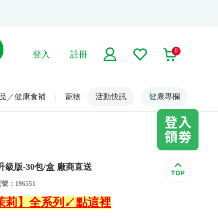
0
登入
註冊
品／健康食補
寵物
活動快訊
名人嚴選
健康專欄
升級版-30包/盒 廠商直送
號：196551
歐瑪茉莉】全系列↙點這裡