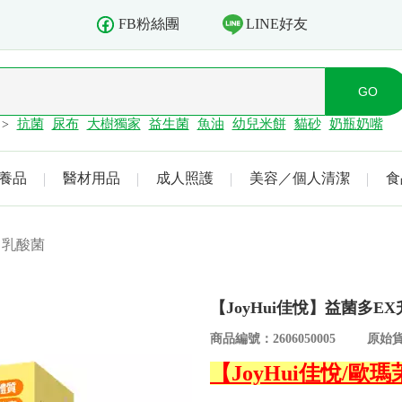
LINE好友
FB粉絲團
抗菌
尿布
大樹獨家
益生菌
魚油
幼兒米餅
貓砂
奶瓶奶嘴
>
養品
醫材用品
成人照護
美容／個人清潔
食
 乳酸菌
【JoyHui佳悅】益菌多EX
商品編號：2606050005
原始貨
【JoyHui佳悅/