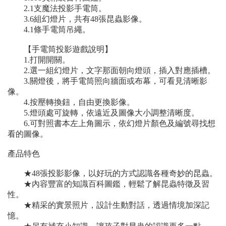
2.1支魔法投影手電筒。
3.6組幻燈片，共有48張昆蟲影像。
4.1條手電筒吊繩。
【手電筒投影遊戲說明】
1.打開開關。
2.選一組幻燈片，文字那面朝向燈頭，插入對應插槽。
3.關燈後，將手電筒照向牆面或布幕，可看見清晰影
像。
4.按壓轉換鈕，自由更換影像。
5.燈頭處可旋轉，依遠近及圖像大小調整清晰度。
6.可對照書本左上角圖示，依幻燈片顏色及編號尋找想
看的圖像。
產品特色
★48張投影影像，以好玩的方式認識各種奇妙的昆蟲。
★內容豐富的知識百科圖鑑，輕鬆了解昆蟲特徵及習
性。
★精采的實景照片，設計生動對話，透過情境加深記
憶。