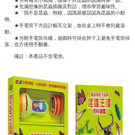
★另有補充小知識，讓孩子對昆蟲的認識再多一點。
★充滿想像的昆蟲插圖及對話，增添學習趣味性。
★「我不是昆蟲」附錄，認識易被誤認為昆蟲的小動
物。
★手電筒下方設計貓耳立架，放在桌上時不會到處滾
動。
★另附手電筒吊繩，遊戲時可掛在脖子上避免手電筒掉
落，也方便用手翻書。
備註：本產品不含電池。