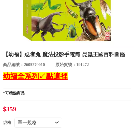
食品／健康食補
優惠券查詢
寵物
登入
名人嚴選
優惠活動
【幼福】忍者兔-魔法投影手電筒-昆蟲王國百科圖鑑
商品編號：2605270010
原始貨號：191272
關於我們
幼福全系列↙點這裡
合作提案
*可積點商品
購物流程
$359
會員專區
規格