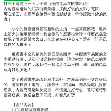
打開手電筒照一照，千奇百怪的昆蟲在眼前出現！
內容豐富趣味的知識百科圖鑑，搭配好玩的投影手電筒，
可在牆面、布幕等處瀏覽48張投影影像，帶你認識奇妙的昆
蟲！
小小的昆蟲也有豐富趣味的生活，一起來觀察吧！世界
上最大的飛蛾是哪種？糞金龜為什麼要推糞球？什麼昆蟲愛
放屁？誰總是帶著大鐮刀？誰會在夜晚發光？還有，誰是昆
蟲裡的大胃王？
透過書中全彩精美的實景昆蟲圖片，搭配簡單易懂的文
字重點解說，以及活潑逗趣的插圖，讓你輕鬆了解昆蟲的習
性與生態。現在，讓我們一起進入昆蟲王國，和可愛的昆蟲
成為好朋友吧！
除了透過書本認識各種昆蟲外，本產品另附一支超好玩
的「魔法投影手電筒」，讓孩子可在牆面、布幕等處玩投影
遊戲，內容充滿趣味及驚喜，不僅滿足好奇心，還可隨時學
習及遊戲，也適合親子同樂，好看又好玩！
【產品內容】
1.108頁精裝百科圖鑑。