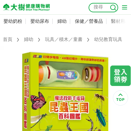
嬰幼奶粉
嬰幼尿布
婦幼
保健／營養品
醫材用品
嬰幼奶粉
會員資料及密碼修改
嬰幼尿布
常用收件人清單
首頁
婦幼
玩具／積木／童書
幼兒教育玩具
抗菌
尿布
大樹獨家
益生菌
魚油
幼兒米餅
貓砂
奶瓶奶嘴
婦幼
訂單查詢
保健／營養品
收藏清單
醫材用品
紅利點數查詢
成人照護
購物金查詢
美容／個人清潔
優惠券領取