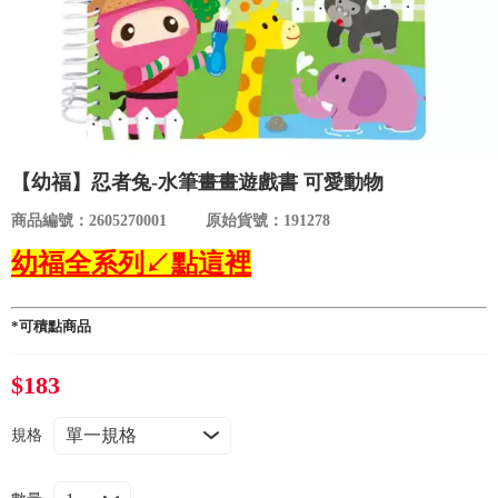
食品／健康食補
優惠券查詢
寵物
登入
名人嚴選
【幼福】忍者兔-水筆畫畫遊戲書 可愛動物
優惠活動
商品編號：2605270001
原始貨號：191278
幼福全系列↙點這裡
關於我們
合作提案
*可積點商品
$183
購物流程
規格
會員專區