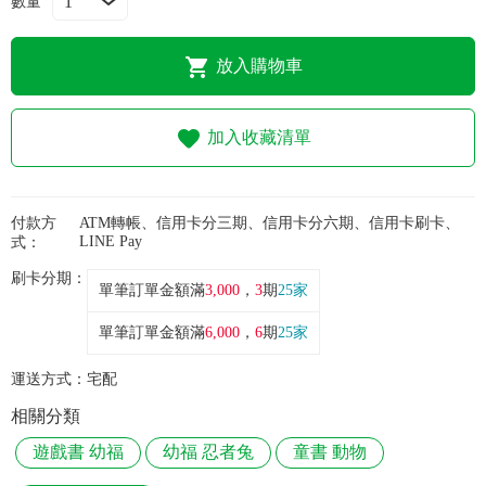
數量
常見問題
折價券、紅利說明
放入購物車
加入收藏清單
付款方
ATM轉帳、信用卡分三期、信用卡分六期、信用卡刷卡、
LINE Pay
式：
刷卡分期：
單筆訂單金額滿
3,000
，
3
期
25家
單筆訂單金額滿
6,000
，
6
期
25家
運送方式：
宅配
相關分類
遊戲書 幼福
幼福 忍者兔
童書 動物