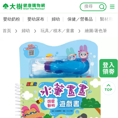
嬰幼奶粉
嬰幼尿布
婦幼
保健／營養品
醫材用品
嬰幼奶粉
會員資料及密碼修改
首頁
婦幼
玩具／積木／童書
繪圖/著色筆
嬰幼尿布
常用收件人清單
抗菌
尿布
大樹獨家
益生菌
魚油
幼兒米餅
貓砂
奶瓶奶嘴
婦幼
訂單查詢
保健／營養品
收藏清單
醫材用品
紅利點數查詢
成人照護
購物金查詢
美容／個人清潔
優惠券領取