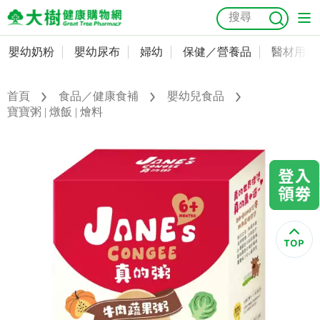
嬰幼奶粉
嬰幼尿布
婦幼
保健／營養品
醫材用品
嬰幼奶粉
會員資料及密碼修改
嬰幼尿布
常用收件人清單
首頁
食品／健康食補
嬰幼兒食品
抗菌
尿布
大樹獨家
益生菌
魚油
幼兒米餅
貓砂
寶寶粥 | 燉飯 | 燴料
奶瓶奶嘴
婦幼
訂單查詢
保健／營養品
收藏清單
醫材用品
紅利點數查詢
成人照護
購物金查詢
美容／個人清潔
優惠券領取