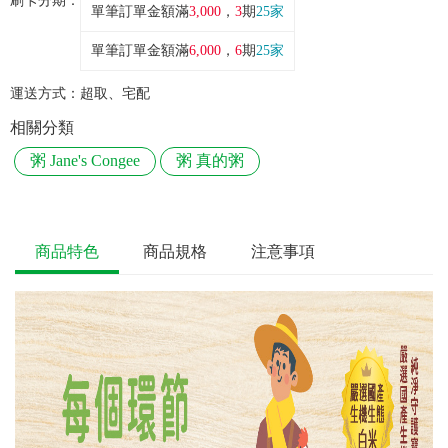
刷卡分期：
單筆訂單金額滿
3,000
，
3
期
25家
單筆訂單金額滿
6,000
，
6
期
25家
運送方式：
超取、宅配
相關分類
粥 Jane's Congee
粥 真的粥
商品特色
商品規格
注意事項