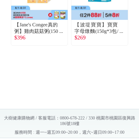
【Jane's Congee真的
【波堤寶寶】寶寶
粥】雞肉菇菇粥(150
字母燉麵(150g*3包/
筆
$396
$269
$
g*4包/盒)
盒)海藻干貝鮭魚
大樹健康購物網 / 客服電話：0800-678-222 / 330 桃園市桃園區復興路
186號18樓
服務時間 : 週一~週五09:00~20:00，週六~週日09:00~17:00