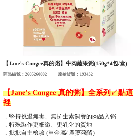
食品／健康食補
優惠券查詢
寵物
登入
名人嚴選
優惠活動
【Jane's Congee真的粥】牛肉蔬果粥(150g*4包/盒)
關於我們
商品編號：2605260002
原始貨號：193432
合作提案
【Jane's Congee 真的粥】全系列↙點這
裡
購物流程
．堅持挑選無毒、無抗生素飼養的肉品入粥
．特殊製作更細緻、更乳化的質地
會員專區
．批批自主檢驗 (重金屬/ 農藥殘留)